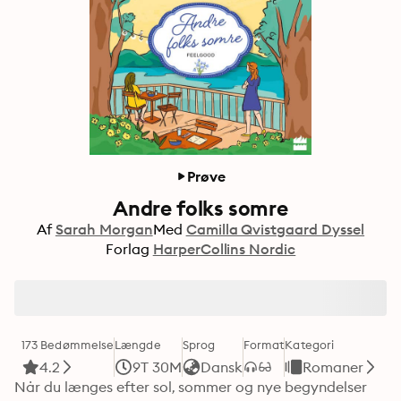
Prøve
Andre folks somre
Af
Sarah Morgan
Med
Camilla Qvistgaard Dyssel
Forlag
HarperCollins Nordic
173 Bedømmelse
Længde
Sprog
Format
Kategori
4.2
9T 30M
Dansk
Romaner
Når du længes efter sol, sommer og nye begyndelser