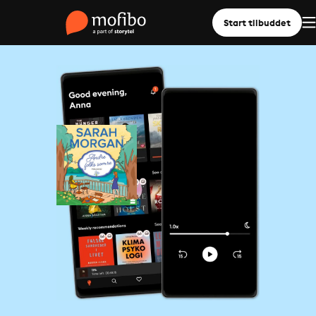
Start tilbuddet