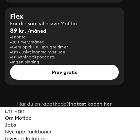
Flex
For dig som vil prøve Mofibo.
89 kr.
/måned
1 konto
20 timer/måned
Gem op til 100 ubrugte timer
Eksklusivt indhold hver uge
Fri lytning til podcasts
Ingen binding
Prøv gratis
Har du en rabatkode?
Indtast koden her
LÆS MERE
Om Mofibo
Jobs
Nye app-funktioner
Investor Relations