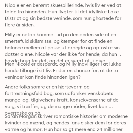
Nicole er en berømt skuespillerinde, hvis liv er ved at 
falde fra hinanden. Hun flygter til det idylliske Lake 
District og sin bedste veninde, som hun ghostede for 
flere år siden.
Milly er netop kommet ud på den anden side af en 
smertefuld skilsmisse, og kæmper for at finde en 
balance mellem at passe sit arbejde og opfostre sin 
datter alene. Nicole var der ikke for hende, da hun 
havde brug for det, og det er svært at tilgive.
Men Nicole er desperat, og Milly indvilliger i at lukke 
hende tilbage i sit liv. Er der en chance for, at de to 
veninder kan finde hinanden igen?
Andre folks somre er en hjertevarm og 
fortrøstningsfuld bog, som udforsker venskabets 
mange lag, tilgivelsens kraft, konsekvenserne af de 
valg, vi træffer, og de mange måder, livet kan 
overraske os på.
Sarah Morgan skriver romantiske historier om moderne 
kvinder og mænd, og hendes fans elsker dem for deres 
varme og humor. Hun har solgt mere end 24 millioner 