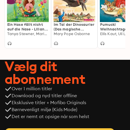
Ein Hase fällt nicht
Im Tal der Dinosaurier
Pumuckl
auf die Nase - Liliane
(Das magische
Weihnachtsges
Susewind, Band 11
Tanya Stewner, Marlene Jablonski
Baumhaus 1)
Mary Pope Osborne
n
(Ungekürzte Lesung)
Vælg dit
abonnement
Over 1 million titler
Download og nyd titler offline
Eksklusive titler + Mofibo Originals
Børnevenligt miljø (Kids Mode)
Det er nemt at opsige når som helst