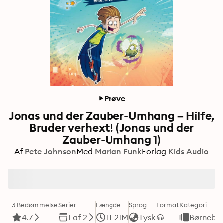
Prøve
Jonas und der Zauber-Umhang – Hilfe,
Bruder verhext! (Jonas und der
Zauber-Umhang 1)
Af
Pete Johnson
Med
Marian Funk
Forlag
Kids Audio
3 Bedømmelse
Serier
Længde
Sprog
Format
Kategori
4.7
1 af 2
1T 21M
Tysk
Børnebø