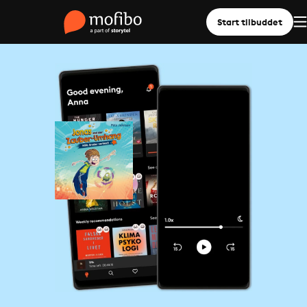
Start tilbuddet