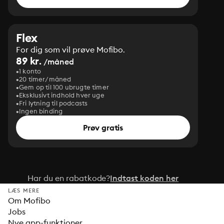
Flex
For dig som vil prøve Mofibo.
89 kr.
/måned
1 konto
20 timer/måned
Gem op til 100 ubrugte timer
Eksklusivt indhold hver uge
Fri lytning til podcasts
Ingen binding
Prøv gratis
Har du en rabatkode?
Indtast koden her
LÆS MERE
Om Mofibo
Jobs
Nye app-funktioner