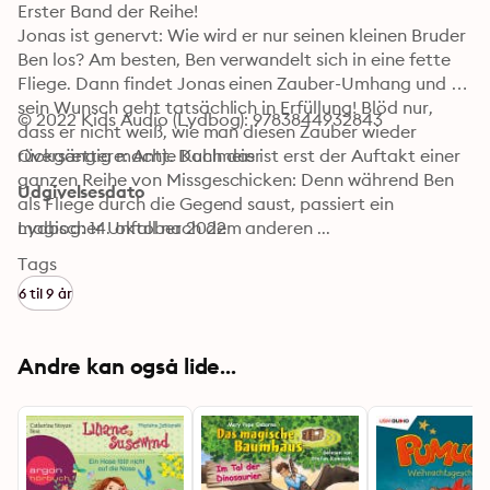
Erster Band der Reihe!

Jonas ist genervt: Wie wird er nur seinen kleinen Bruder 
Ben los? Am besten, Ben verwandelt sich in eine fette 
Fliege. Dann findet Jonas einen Zauber-Umhang und 
sein Wunsch geht tatsächlich in Erfüllung! Blöd nur, 
© 2022 Kids Audio (Lydbog): 9783844932843
dass er nicht weiß, wie man diesen Zauber wieder 
rückgängig macht. Doch das ist erst der Auftakt einer 
Oversættere: Antje Kuhlmeier
ganzen Reihe von Missgeschicken: Denn während Ben 
Udgivelsesdato
als Fliege durch die Gegend saust, passiert ein 
magischer Unfall nach dem anderen ...
Lydbog: 14. oktober 2022
Tags
6 til 9 år
Andre kan også lide...