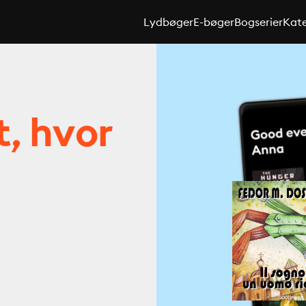
Lydbøger
E-bøger
Bogserier
Kate
t, hvor