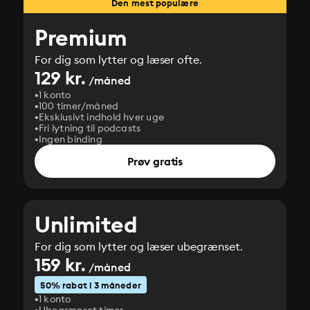
Den mest populære
Premium
For dig som lytter og læser ofte.
129 kr.
/måned
1 konto
100 timer/måned
Eksklusivt indhold hver uge
Fri lytning til podcasts
Ingen binding
Prøv gratis
Unlimited
For dig som lytter og læser ubegrænset.
159 kr.
/måned
50% rabat i 3 måneder
1 konto