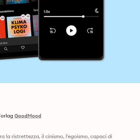
Forlag
GoodMood
 la ristrettezza, il cinismo, l’egoismo, capaci di 