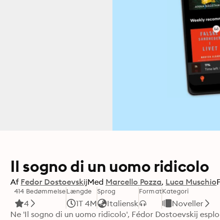
Il sogno di un uomo ridicolo
Af
Fedor Dostoevskij
Med
Marcello Pozza
Luca Muschio
414 Bedømmelse
Længde
Sprog
Format
Kategori
4
1T 4M
Italiensk
Noveller
Ne 'Il sogno di un uomo ridicolo', Fédor Dostoevskij esplora