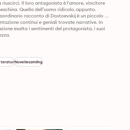
riuscirci. Il loro antagonista è l’amore, vincitore 
eschina. Quella dell’uomo ridicolo, appunto. 
aordinario racconto di Dostoevskij è un piccolo 
tazione continui e geniali trovate narrative. In 
zione esalta i sentimenti del protagonista, i suoi 
ezza.
tteratur
Novellesamling