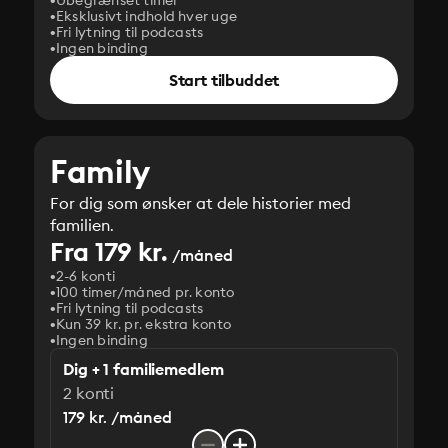
Ubegrænset timer
Eksklusivt indhold hver uge
Fri lytning til podcasts
Ingen binding
Start tilbuddet
Family
For dig som ønsker at dele historier med
familien.
Fra 179 kr.
/måned
2-6 konti
100 timer/måned pr. konto
Fri lytning til podcasts
Kun 39 kr. pr. ekstra konto
Ingen binding
Dig + 1 familiemedlem
2 konti
179 kr. /måned