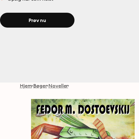
Prøv nu
Hjem
Bøger
Noveller