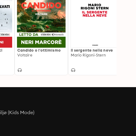
ti
Candido o l'ottimismo
Il sergente nella neve
Bartle
Voltaire
Mario Rigoni-Stern
Herma
ljø (Kids Mode)