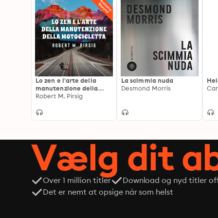
Lo zen e l'arte della
La scimmia nuda
Hel
manutenzione della
Desmond Morris
Car
motocicletta
Robert M. Pirsig
Vælg dit 
Over 1 million titler
Download og nyd titler off
Det er nemt at opsige når som helst