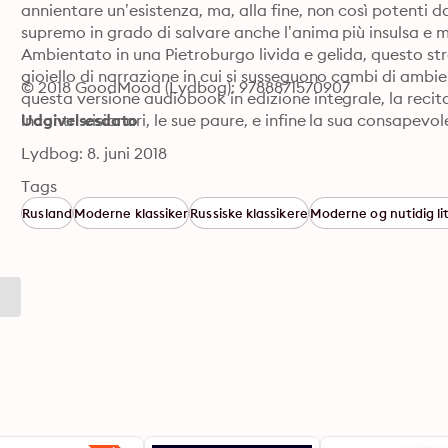
annientare un’esistenza, ma, alla fine, non così potenti da 
supremo in grado di salvare anche l’anima più insulsa e m
Ambientato in una Pietroburgo livida e gelida, questo str
gioiello di narrazione in cui si susseguono cambi di ambien
© 2018 GoodMood (Lydbog): 9788871570907
questa versione audiobook in edizione integrale, la recita
incontri visionari, le sue paure, e infine la sua consapevol
Udgivelsesdato
Lydbog: 8. juni 2018
Tags
Rusland
Moderne klassiker
Russiske klassikere
Moderne og nutidig li