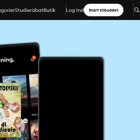
gorier
Studierabat
Butik
Log Ind
Start tilbuddet