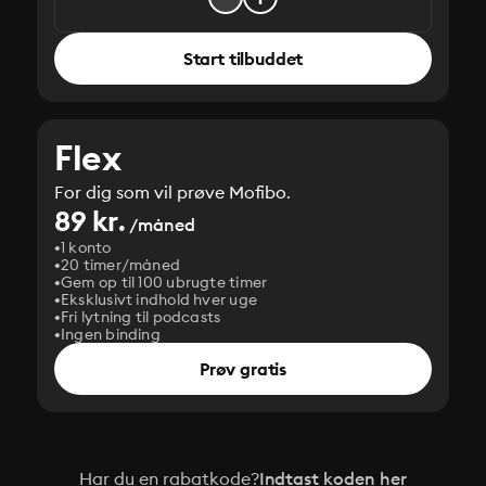
Start tilbuddet
Flex
For dig som vil prøve Mofibo.
89 kr.
/måned
1 konto
20 timer/måned
Gem op til 100 ubrugte timer
Eksklusivt indhold hver uge
Fri lytning til podcasts
Ingen binding
Prøv gratis
Har du en rabatkode?
Indtast koden her