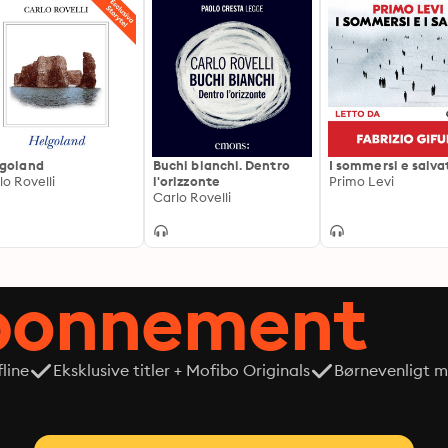
goland
Buchi bianchi. Dentro
I sommersi e salva
lo Rovelli
l'orizzonte
Primo Levi
Carlo Rovelli
abonnement
line
Eksklusive titler + Mofibo Originals
Børnevenligt mi