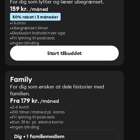
For dig som lytter og læser ubegrænset.
159 kr.
/måned
50% rabat i 3 måneder
1 konto
Ubegrænset timer
Eksklusivt indhold hver uge
Fri lytning til podcasts
Ingen binding
Start tilbuddet
Family
For dig som ønsker at dele historier med
familien.
Fra 179 kr.
/måned
2-6 konti
100 timer/måned pr. konto
Fri lytning til podcasts
Kun 39 kr. pr. ekstra konto
Ingen binding
Dig + 1 familiemedlem