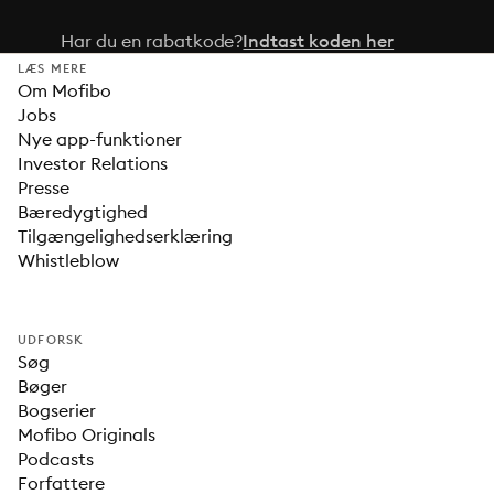
Har du en rabatkode?
Indtast koden her
LÆS MERE
Om Mofibo
Jobs
Nye app-funktioner
Investor Relations
Presse
Bæredygtighed
Tilgængelighedserklæring
Whistleblow
UDFORSK
Søg
Bøger
Bogserier
Mofibo Originals
Podcasts
Forfattere