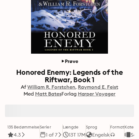
Prøve
Honored Enemy: Legends of the
Riftwar, Book 1
Af
William R. Forstchen
Raymond E. Feist
Med
Matt Bates
Forlag
Harper Voyager
135 Bedømmelse
Serier
Længde
Sprog
Format
Katego
4.3
1 af 7
13T 17M
Engelsk
Sci