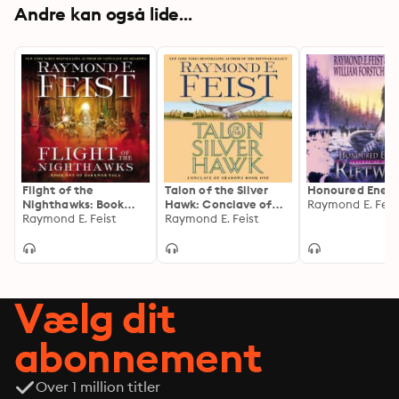
Andre kan også lide...
Flight of the
Talon of the Silver
Honoured Enem
Nighthawks: Book
Hawk: Conclave of
One of the Darkwar
Raymond E. Feist
Shadows: Book One
Raymond E. Feist
Saga
Vælg dit
abonnement
Over 1 million titler