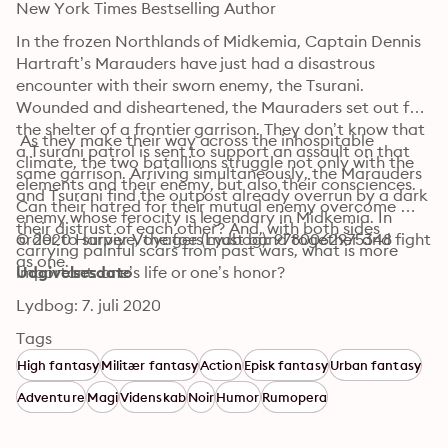
New York Times Bestselling Author
In the frozen Northlands of Midkemia, Captain Dennis 
Hartraft’s Marauders have just had a disastrous 
encounter with their sworn enemy, the Tsurani. 
Wounded and disheartened, the Mauraders set out for 
the shelter of a frontier garrison. They don’t know that 
 As they make their way across the inhospitable 
a Tsurani patrol is sent to support an assault on that 
climate, the two batallions struggle not only with the 
same garrison. Arriving simultaneously, the Marauders 
elements and their enemy, but also their consciences. 
and Tsurani find the outpost already overrun by a dark 
Can their hatred for their mutual enemy overcome 
enemy whose ferocity is legendary in Midkemia. In 
their distrust of each other? And, with both sides 
order to survive, the foes must band together and fight 
© 2020 Harper Voyager (Lydbog): 9780062975348
carrying painful scars from past wars, what is more 
as one.
important: one’s life or one’s honor?
Udgivelsesdato
Lydbog: 7. juli 2020
Tags
High fantasy
Militær fantasy
Action
Episk fantasy
Urban fantasy
Adventure
Magi
Videnskab
Noir
Humor
Rumopera