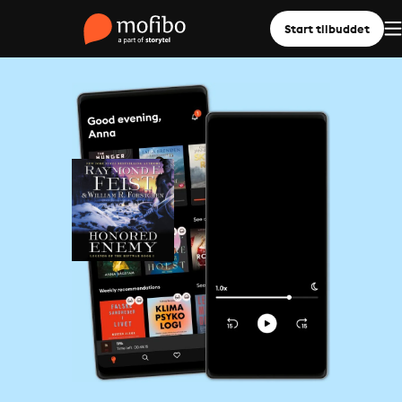
Start tilbuddet