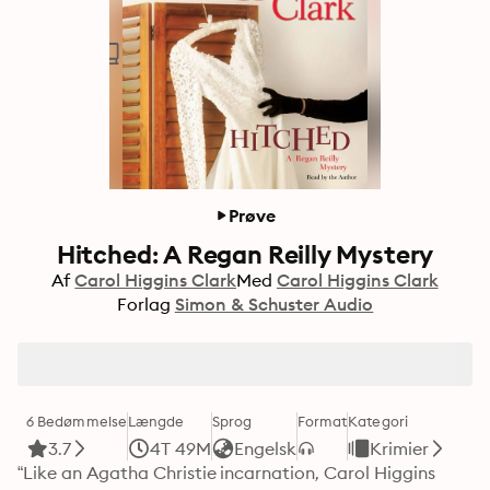
Prøve
Hitched: A Regan Reilly Mystery
Af
Carol Higgins Clark
Med
Carol Higgins Clark
Forlag
Simon & Schuster Audio
6 Bedømmelse
Længde
Sprog
Format
Kategori
3.7
4T 49M
Engelsk
Krimier
“Like an Agatha Christie incarnation, Carol Higgins 