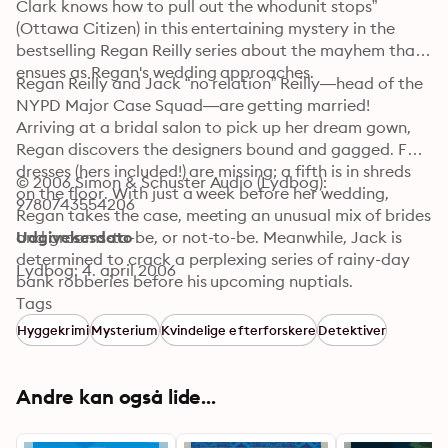
Clark knows how to pull out the whodunit stops” 
(Ottawa Citizen) in this entertaining mystery in the 
bestselling Regan Reilly series about the mayhem that 
ensues as Regan's wedding approaches.
Regan Reilly and Jack “no relation” Reilly—head of the 
NYPD Major Case Squad—are getting married! 
Arriving at a bridal salon to pick up her dream gown, 
Regan discovers the designers bound and gagged. Four 
dresses (hers included!) are missing; a fifth is in shreds 
© 2006 Simon & Schuster Audio (Lydbog): 
on the floor. With just a week before her wedding, 
9780743554206
Regan takes the case, meeting an unusual mix of brides 
and grooms-to-be, or not-to-be. Meanwhile, Jack is 
Udgivelsesdato
determined to crack a perplexing series of rainy-day 
Lydbog: 4. april 2006
bank robberies before his upcoming nuptials.
Tags
Hyggekrimi
Mysterium
Kvindelige efterforskere
Detektiver
Andre kan også lide...