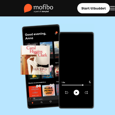
Start tilbuddet