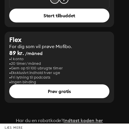
Start tilbuddet
Flex
For dig som vil prøve Mofibo.
89 kr.
/måned
1 konto
20 timer/måned
Gem op til 100 ubrugte timer
Eksklusivt indhold hver uge
Fri lytning til podcasts
Ingen binding
Prøv gratis
Har du en rabatkode?
Indtast koden her
LÆS MERE