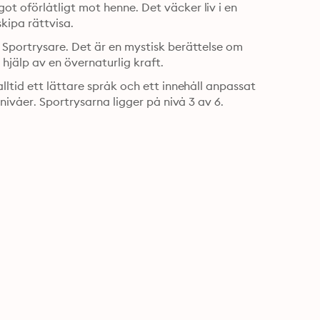
 oförlåtligt mot henne. Det väcker liv i en 
kipa rättvisa.
Sportrysare. Det är en mystisk berättelse om 
mobbning, där rättvisa skipas och försoning uppnås med hjälp av en övernaturlig kraft. 
ltid ett lättare språk och ett innehåll anpassat 
nivåer. Sportrysarna ligger på nivå 3 av 6.