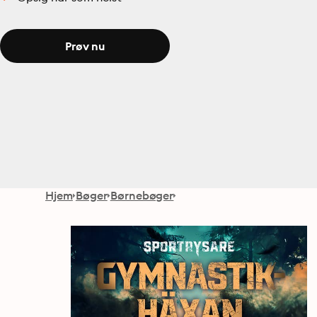
Prøv nu
Hjem
Bøger
Børnebøger