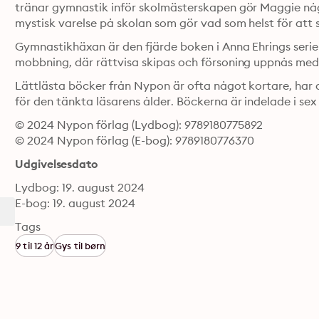
tränar gymnastik inför skolmästerskapen gör Maggie något
mystisk varelse på skolan som gör vad som helst för att s
Gymnastikhäxan är den fjärde boken i Anna Ehrings serie 
Lättlästa böcker från Nypon är ofta något kortare, har al
för den tänkta läsarens ålder. Böckerna är indelade i sex 
© 2024 Nypon förlag (Lydbog): 9789180775892
© 2024 Nypon förlag (E-bog): 9789180776370
Udgivelsesdato
Lydbog: 19. august 2024
E-bog: 19. august 2024
Tags
9 til 12 år
Gys til børn