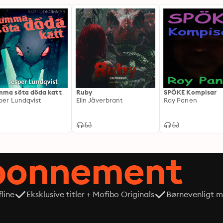
ma söta döda katt
Ruby
SPÖKE Kompisar
per Lundqvist
Elin Jäverbrant
Roy Panen
abonnement
line
Eksklusive titler + Mofibo Originals
Børnevenligt mi