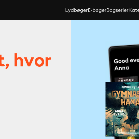
Lydbøger
E-bøger
Bogserier
Kate
t, hvor