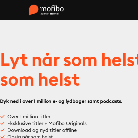
Lyt når som hels
som helst
Dyk ned i over 1 million e- og lydbøger samt podcasts.
Over 1 million titler
Eksklusive titler + Mofibo Originals
Download og nyd titler offline
Opsig når som helst