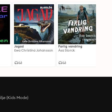
Jagad
Farlig vandring
Porta
Ewa Christina Johansson
Åsa Storck
Torst
ljø (Kids Mode)