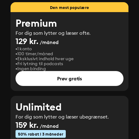
Den mest populære
Premium
For dig som lytter og læser ofte.
129 kr.
/måned
1 konto
100 timer/måned
Eksklusivt indhold hver uge
Fri lytning til podcasts
Ingen binding
Prøv gratis
Unlimited
For dig som lytter og læser ubegrænset.
159 kr.
/måned
50% rabat i 3 måneder