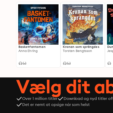
Basketfantomen
Kronan som sprängdes
Dum
Anna Ehring
Torsten Bengtsson
Jes
Vælg dit 
Over 1 million titler
Download og nyd titler off
Det er nemt at opsige når som helst