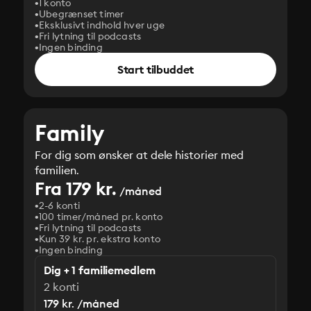
1 konto
Ubegrænset timer
Eksklusivt indhold hver uge
Fri lytning til podcasts
Ingen binding
Start tilbuddet
Family
For dig som ønsker at dele historier med
familien.
Fra 179 kr.
/måned
2-6 konti
100 timer/måned pr. konto
Fri lytning til podcasts
Kun 39 kr. pr. ekstra konto
Ingen binding
Dig + 1 familiemedlem
2 konti
179 kr. /måned