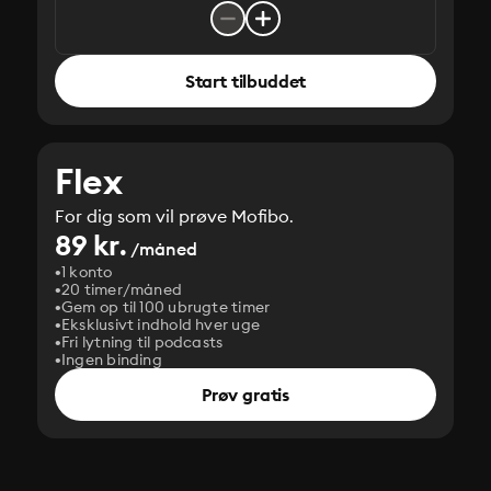
Start tilbuddet
Flex
For dig som vil prøve Mofibo.
89 kr.
/måned
1 konto
20 timer/måned
Gem op til 100 ubrugte timer
Eksklusivt indhold hver uge
Fri lytning til podcasts
Ingen binding
Prøv gratis