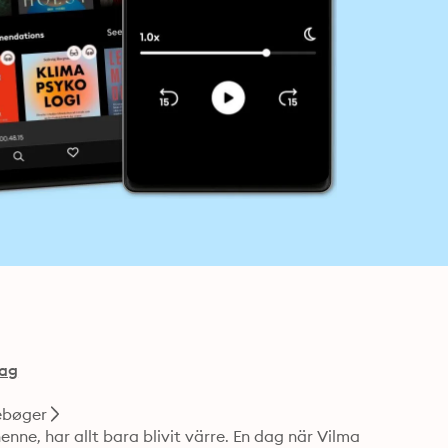
lag
ebøger
nne, har allt bara blivit värre. En dag när Vilma 