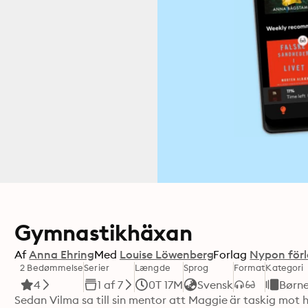
Gymnastikhäxan
Af
Anna Ehring
Med
Louise Löwenberg
Forlag
Nypon för
2 Bedømmelse
Serier
Længde
Sprog
Format
Kategori
4
1 af 7
0T 17M
Svensk
Børn
Sedan Vilma sa till sin mentor att Maggie är taskig mot he