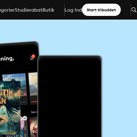
gorier
Studierabat
Butik
Log Ind
Start tilbuddet