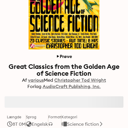
Prøve
Great Classics from the Golden Age
of Science Fiction
Af
various
Med
Christopher Tod Wright
Forlag
AudioCraft Publishing, Inc.
Længde
Sprog
Format
Kategori
8T 0M
Engelsk
Science fiction