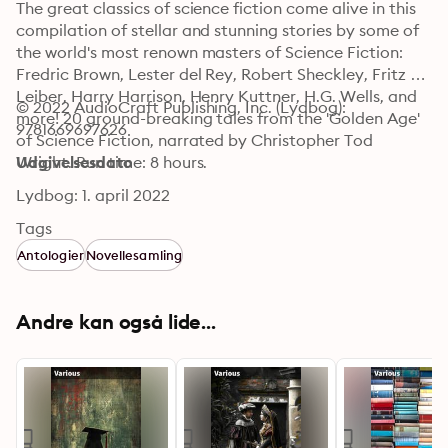
The great classics of science fiction come alive in this 
compilation of stellar and stunning stories by some of 
the world's most renown masters of Science Fiction: 
Fredric Brown, Lester del Rey, Robert Sheckley, Fritz 
Leiber, Harry Harrison, Henry Kuttner, H.G. Wells, and 
© 2022 AudioCraft Publishing, Inc. (Lydbog): 
more! 20 ground-breaking tales from the 'Golden Age' 
9781669697626
of Science Fiction, narrated by Christopher Tod 
Wright. Run time: 8 hours.
Udgivelsesdato
Lydbog: 1. april 2022
Tags
Antologier
Novellesamling
Andre kan også lide...