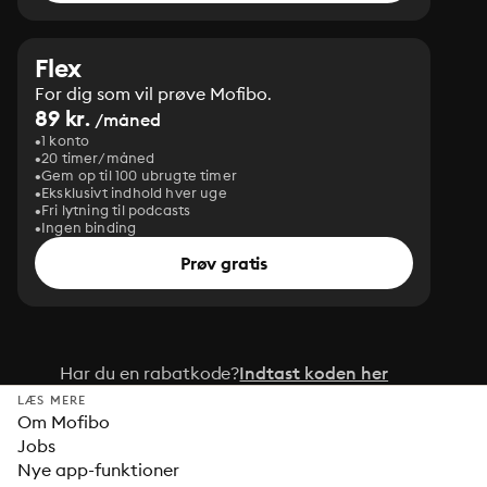
Flex
For dig som vil prøve Mofibo.
89 kr.
/måned
1 konto
20 timer/måned
Gem op til 100 ubrugte timer
Eksklusivt indhold hver uge
Fri lytning til podcasts
Ingen binding
Prøv gratis
Har du en rabatkode?
Indtast koden her
LÆS MERE
Om Mofibo
Jobs
Nye app-funktioner