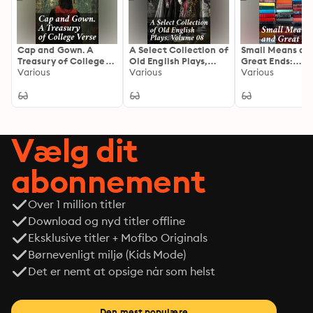
Cap and Gown. A
A Select Collection of
Small Means an
Treasury of College
Old English Plays,
Great Ends:
Verse: A Poetic
Various
Volume 08: Exploring
Various
Uncovering the
Various
Journey Through
the Richness of Old
of Small Gesture
Campus Life and
English Dramatic
Literature
Academic Creativity
Tradition
Vælg dit
abonnement
Over 1 million titler
Download og nyd titler offline
Eksklusive titler + Mofibo Originals
Børnevenligt miljø (Kids Mode)
Det er nemt at opsige når som helst
Den mest populære