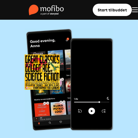
Start tilbuddet