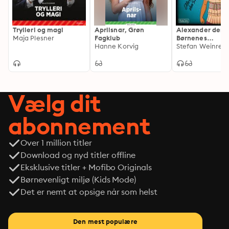
Trylleri og magi
Aprilsnar, Grøn
Alexander den S
Maja Plesner
Fagklub
Børnenes
Hanne Korvig
verdenshistorie
minutter
Vælg dit
abonnement
Over 1 million titler
Download og nyd titler offline
Eksklusive titler + Mofibo Originals
Børnevenligt miljø (Kids Mode)
Det er nemt at opsige når som helst
Den mest populære