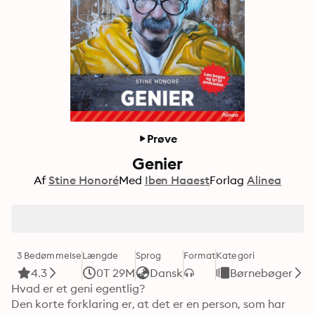
Prøve
Genier
Af
Stine Honoré
Med
Iben Haaest
Forlag
Alinea
3 Bedømmelse
Længde
Sprog
Format
Kategori
4.3
0T 29M
Dansk
Børnebøger
Hvad er et geni egentlig?

Den korte forklaring er, at det er en person, som har 