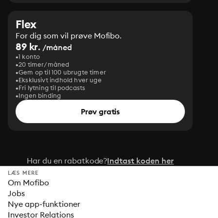
Flex
For dig som vil prøve Mofibo.
89 kr.
/måned
1 konto
20 timer/måned
Gem op til 100 ubrugte timer
Eksklusivt indhold hver uge
Fri lytning til podcasts
Ingen binding
Prøv gratis
Har du en rabatkode?
Indtast koden her
LÆS MERE
Om Mofibo
Jobs
Nye app-funktioner
Investor Relations