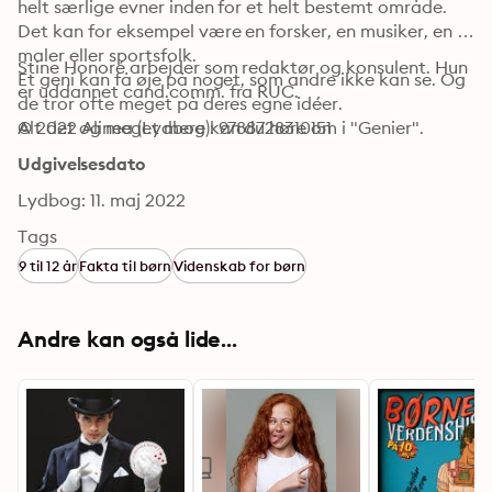
helt særlige evner inden for et helt bestemt område. 
Det kan for eksempel være en forsker, en musiker, en 
maler eller sportsfolk.

Stine Honoré arbejder som redaktør og konsulent. Hun 
Et geni kan få øje på noget, som andre ikke kan se. Og 
er uddannet cand.comm. fra RUC.
de tror ofte meget på deres egne idéer.

Alt det og meget mere kan du høre om i "Genier".
© 2022 Alinea (Lydbog): 9788728310151
Udgivelsesdato
Lydbog: 11. maj 2022
Tags
9 til 12 år
Fakta til børn
Videnskab for børn
Andre kan også lide...