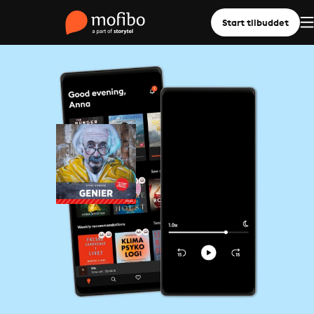
Start tilbuddet