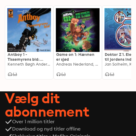
Antboy 1 -
Game on 1: Hævnen
Doktor Z 1. Elev
Tissemyrens bid:
er sjød
til jordens indre
Antboy 1
Kenneth Bøgh Andersen
Andreas Nederland, Frederik Hansen
Vælg dit
abonnement
Over 1 million titler
Download og nyd titler offline