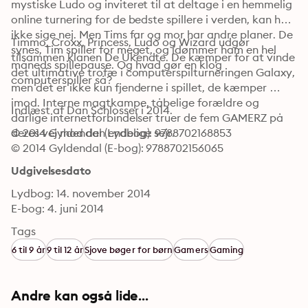
mystiske Ludo og inviteret til at deltage i en hemmelig 
online turnering for de bedste spillere i verden, kan han 
ikke sige nej. Men Tims far og mor har andre planer. De 
Timmo, Croxx, Princess, Ludo og Wizard udgør 
synes, Tim spiller for meget, og idømmer ham en hel 
tilsammen klanen De Ukendte. De kæmper for at vinde 
måneds spillepause. Og hvad gør en klog 
det ultimative trofæ i computerspilturneringen Galaxy, 
computerspiller så?
men det er ikke kun fjenderne i spillet, de kæmper 
imod. Interne magtkampe, tåbelige forældre og 
Indlæst af Dan Schlosser i 2014.
dårlige internetforbindelser truer de fem GAMERZ på 
deres vej mod den endelige sejr.
© 2014 Gyldendal (Lydbog): 9788702168853
© 2014 Gyldendal (E-bog): 9788702156065
Udgivelsesdato
Lydbog: 14. november 2014
E-bog: 4. juni 2014
Tags
6 til 9 år
9 til 12 år
Sjove bøger for børn
Gamers
Gaming
Andre kan også lide...