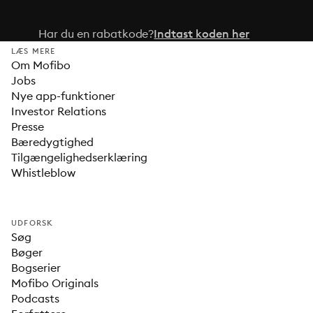
Har du en rabatkode?
Indtast koden her
LÆS MERE
Om Mofibo
Jobs
Nye app-funktioner
Investor Relations
Presse
Bæredygtighed
Tilgængelighedserklæring
Whistleblow
UDFORSK
Søg
Bøger
Bogserier
Mofibo Originals
Podcasts