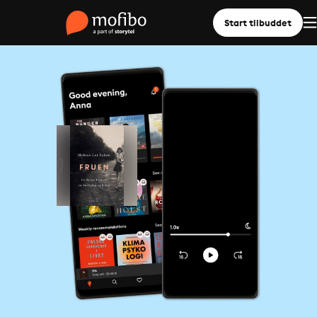
Start tilbuddet