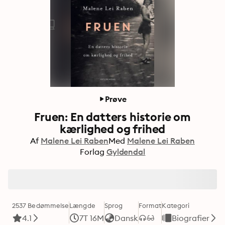
Prøve
Fruen: En datters historie om
kærlighed og frihed
Af
Malene Lei Raben
Med
Malene Lei Raben
Forlag
Gyldendal
2537 Bedømmelse
Længde
Sprog
Format
Kategori
4.1
7T 16M
Dansk
Biografier