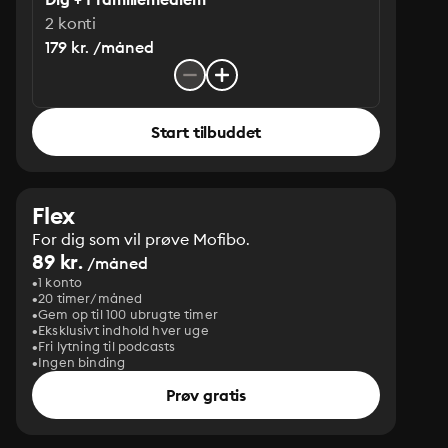
2 konti
179 kr. /måned
Start tilbuddet
Flex
For dig som vil prøve Mofibo.
89 kr.
/måned
1 konto
20 timer/måned
Gem op til 100 ubrugte timer
Eksklusivt indhold hver uge
Fri lytning til podcasts
Ingen binding
Prøv gratis