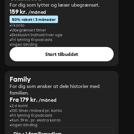
For dig som lytter og læser ubegrænset.
159 kr.
/måned
50% rabat i 3 måneder
1 konto
Ubegrænset timer
Eksklusivt indhold hver uge
Fri lytning til podcasts
Ingen binding
Start tilbuddet
Family
For dig som ønsker at dele historier med
familien.
Fra 179 kr.
/måned
2-6 konti
100 timer/måned pr. konto
Fri lytning til podcasts
Kun 39 kr. pr. ekstra konto
Ingen binding
Dig + 1 familiemedlem