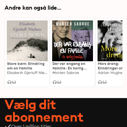
Andre kan også lide...
Store børn: Erindring
Der var engang en
Mors dreng:
om en familie
familie: En herlig
Erindringer om
Elisabeth Gjerluff Nielsen
familie
Morten Sabroe
familien Dreyer
Adrian Hughes
magt og million
Vælg dit
abonnement
Over 1 million titler