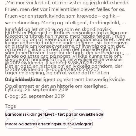
„Min mor var ked af, at min søster og jeg kaldte hende 
Fruen, men det var i mellemtiden blevet fælles for os. 
Fruen var en stærk kvinde, som krævede – og fik – 
særbehandling. Modig og intelligent, fordringsfuld, 
lunefuld og let at såre, og som en skandinavisk 
FRUEN er Malene Lei Rabens personlige fortælling om 
Kleopatra tiltrak hun mænd med fatale følger. Fruen 
sin mor og om at være barn af ungdomsoprøret. Det er 
kunne udmærket afkode undertonerne i sit kaldenavn 
en historie om konsekvenserne af livsvalg og om det, 
og brød sig ikke om det, men det passede godt til 
som frihed koster. Især for de børn, der voksede op i 
hende og satte ord på noget, vi ikke kunne tale om.”
skyggen af handlekraftige, selvrealiserende voksne. 
© 2019 Gyldendal (Lydbog): 9788702287219
Det er også en historie om en lykkelig barndom, der 
© 2019 Gyldendal (E-bog): 9788702287202
tager en drejning, og om at være datter af en 
formidabel, intelligent og ekstremt besværlig kvinde. 
Udgivelsesdato
Og allermest er det en historie om kærlighed.
Lydbog: 25. september 2019
E-bog: 25. september 2019
Tags
Barndomsskildringer
Livet - tæt på
Tankevækkende
Mødre og døtre
Forretningskultur
Selvbiografi