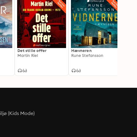
Det stille offer
Hævneren
Søvnv
Martin Riel
Rune Stefansson
Sarah
ljø (Kids Mode)