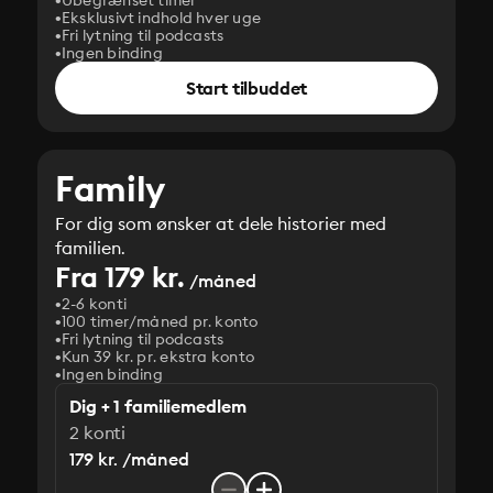
Ubegrænset timer
Eksklusivt indhold hver uge
Fri lytning til podcasts
Ingen binding
Start tilbuddet
Family
For dig som ønsker at dele historier med
familien.
Fra 179 kr.
/måned
2-6 konti
100 timer/måned pr. konto
Fri lytning til podcasts
Kun 39 kr. pr. ekstra konto
Ingen binding
Dig + 1 familiemedlem
2 konti
179 kr. /måned