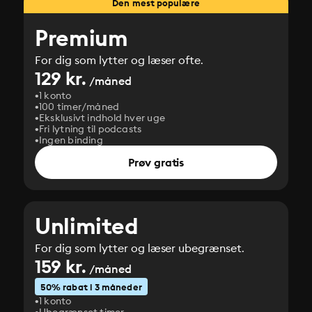
Den mest populære
Premium
For dig som lytter og læser ofte.
129 kr.
/måned
1 konto
100 timer/måned
Eksklusivt indhold hver uge
Fri lytning til podcasts
Ingen binding
Prøv gratis
Unlimited
For dig som lytter og læser ubegrænset.
159 kr.
/måned
50% rabat i 3 måneder
1 konto