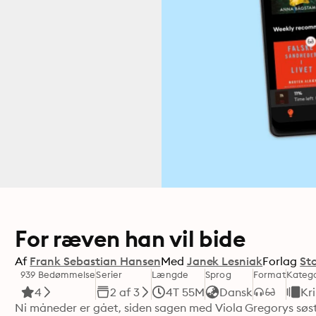
For ræven han vil bide
Af
Frank Sebastian Hansen
Med
Janek Lesniak
Forlag
Sto
939 Bedømmelse
Serier
Længde
Sprog
Format
Katego
4
2 af 3
4T 55M
Dansk
Kr
Ni måneder er gået, siden sagen med Viola Gregorys søster