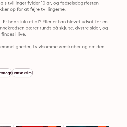
is tvillinger fylder 10 år, og fødselsdagsfesten 
er op for at fejre tvillingerne. 

t. Er han stukket af? Eller er han blevet udsat for en 
vennekredsen bærer rundt på skjulte, dystre sider, og 
ndes i live. 

emmeligheder, tvivlsomme venskaber og om den 
rdkogt
Dansk krimi