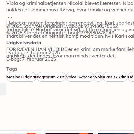
Viola og kriminalbetjenten Nicolai blevet kærester. Nicola
holdes i et sommerhus i Rørvig, hvor familie og venner dukk
I løbet af natten forsvinder den ene tvilling, Karl, sporløs
© 2025 Storytel Original (Lydbog): 9789180678032
forbrydelse? Hurtigt viser det sig, at flere i familien og 
© 2025 Storytel Original (E-bog): 9789180678049
snart bliver det en hektisk kamp mod tiden, hvis Karl skal fi
Udgivelsesdato
FOR RÆVEN HAN VIL BIDE er en krimi om mørke familieh
Lydbog: 7. februar 2025
ondskab, der findes, hvor man mindst venter det.
E-bog: 7. februar 2025
Tags
Mofibo Original
Bogforum 2025
Voice Switcher
Noir
Klassisk krimi
Hå