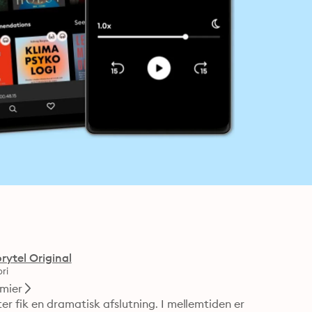
rytel Original
ri
imier
 fik en dramatisk afslutning. I mellemtiden er 