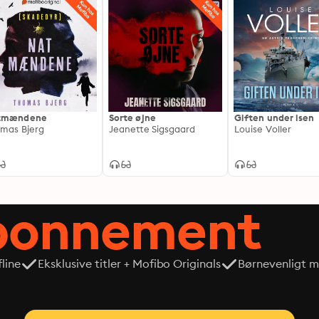
tmændene
Sorte øjne
Giften under isen
mas Bjerg
Jeanette Sigsgaard
Louise Voller
abonnement
line
Eksklusive titler + Mofibo Originals
Børnevenligt mi