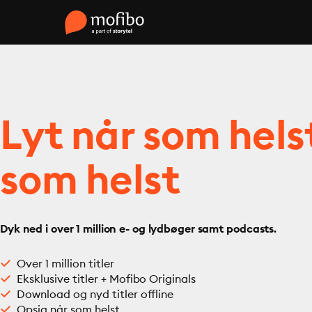
Lyt når som hels
som helst
Dyk ned i over 1 million e- og lydbøger samt podcasts.
Over 1 million titler
Eksklusive titler + Mofibo Originals
Download og nyd titler offline
Opsig når som helst