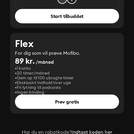
Start tilbuddet
Flex
For dig som vil prøve Mofibo.
89 kr.
/måned
1 konto
20 timer/måned
Gem op til 100 ubrugte timer
Eksklusivt indhold hver uge
Fri lytning til podcasts
Ingen binding
Prøv gratis
Har du en rabatkode?
Indtast koden her