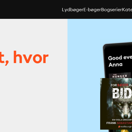
Lydbøger
E-bøger
Bogserier
Kate
t, hvor