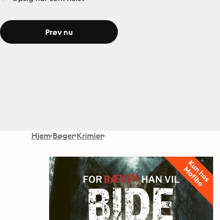
Prøv nu
Hjem
Bøger
Krimier