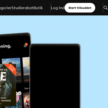
gorier
Studierabat
Butik
Log Ind
Start tilbuddet