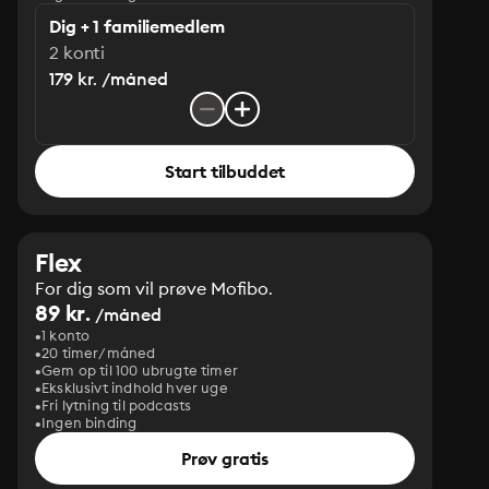
Dig + 1 familiemedlem
2 konti
179 kr. /måned
Start tilbuddet
Flex
For dig som vil prøve Mofibo.
89 kr.
/måned
1 konto
20 timer/måned
Gem op til 100 ubrugte timer
Eksklusivt indhold hver uge
Fri lytning til podcasts
Ingen binding
Prøv gratis