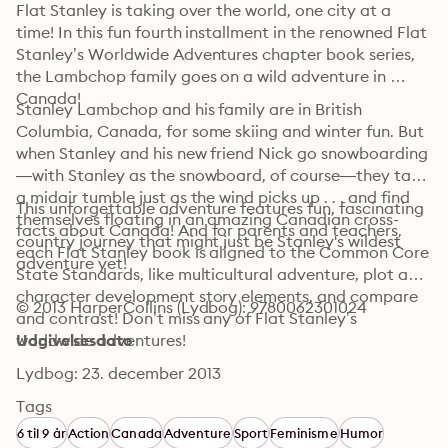
Flat Stanley is taking over the world, one city at a 
time! In this fun fourth installment in the renowned Flat 
Stanley’s Worldwide Adventures chapter book series, 
the Lambchop family goes on a wild adventure in 
Canada!
Stanley Lambchop and his family are in British 
Columbia, Canada, for some skiing and winter fun. But 
when Stanley and his new friend Nick go snowboarding
—with Stanley as the snowboard, of course—they take 
a midair tumble just as the wind picks up . . . and find 
This unforgettable adventure features fun, fascinating 
themselves floating in an amazing Canadian cross-
facts about Canada! And for parents and teachers, 
country journey that might just be Stanley's wildest 
each Flat Stanley book is aligned to the Common Core 
adventure yet!
State Standards, like multicultural adventure, plot and 
character development story elements, and compare 
© 2013 HarperCollins (Lydbog): 9780062301024
and contrast! Don’t miss any of Flat Stanley’s 
worldwide adventures!
Udgivelsesdato
Lydbog: 23. december 2013
Tags
6 til 9 år
Action
Canada
Adventure
Sport
Feminisme
Humor