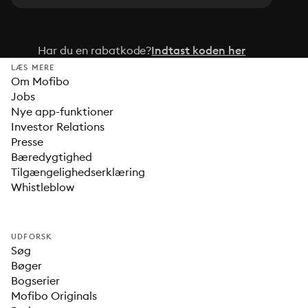
Har du en rabatkode?
Indtast koden her
LÆS MERE
Om Mofibo
Jobs
Nye app-funktioner
Investor Relations
Presse
Bæredygtighed
Tilgængelighedserklæring
Whistleblow
UDFORSK
Søg
Bøger
Bogserier
Mofibo Originals