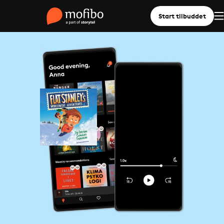
Start tilbuddet