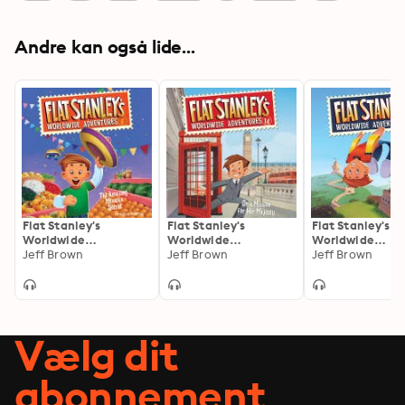
Andre kan også lide...
Flat Stanley's
Flat Stanley's
Flat Stanley's
Worldwide
Worldwide
Worldwide
Adventures #5: The
Jeff Brown
Adventures #14: On a
Jeff Brown
Adventures #7:
Jeff Brown
Amazing Mexican
Mission for Her
Flying Chinese
Secret
Majesty
Wonders
Vælg dit
abonnement