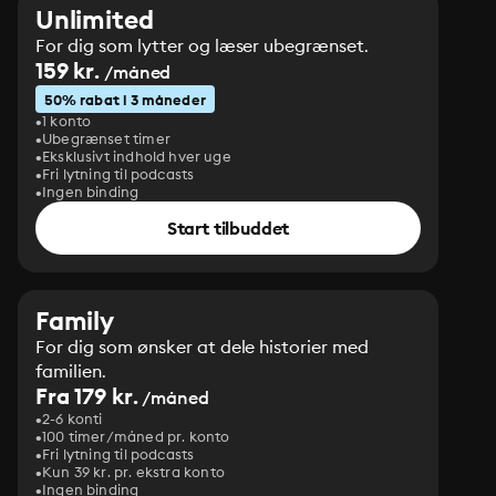
Unlimited
For dig som lytter og læser ubegrænset.
159 kr.
/måned
50% rabat i 3 måneder
1 konto
Ubegrænset timer
Eksklusivt indhold hver uge
Fri lytning til podcasts
Ingen binding
Start tilbuddet
Family
For dig som ønsker at dele historier med
familien.
Fra 179 kr.
/måned
2-6 konti
100 timer/måned pr. konto
Fri lytning til podcasts
Kun 39 kr. pr. ekstra konto
Ingen binding