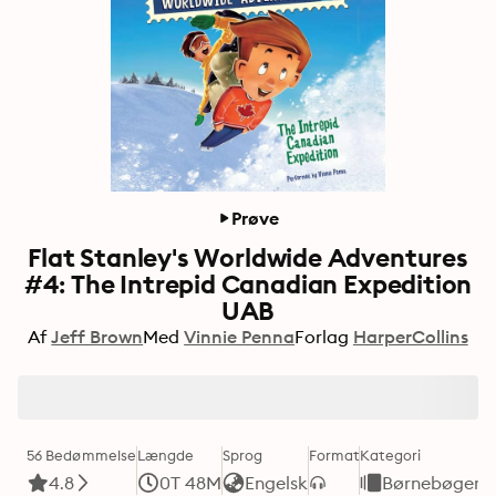
Prøve
Flat Stanley's Worldwide Adventures
#4: The Intrepid Canadian Expedition
UAB
Af
Jeff Brown
Med
Vinnie Penna
Forlag
HarperCollins
56 Bedømmelse
Længde
Sprog
Format
Kategori
4.8
0T 48M
Engelsk
Børnebøger