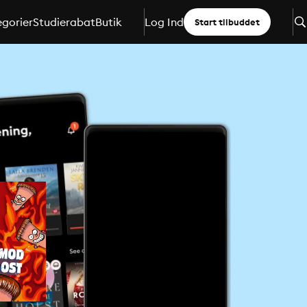
gorier
Studierabat
Butik
Log Ind
Start tilbuddet