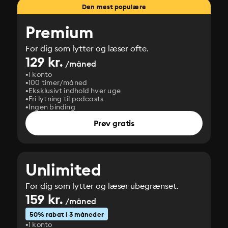
Den mest populære
Premium
For dig som lytter og læser ofte.
129 kr.
/måned
1 konto
100 timer/måned
Eksklusivt indhold hver uge
Fri lytning til podcasts
Ingen binding
Prøv gratis
Unlimited
For dig som lytter og læser ubegrænset.
159 kr.
/måned
50% rabat i 3 måneder
1 konto