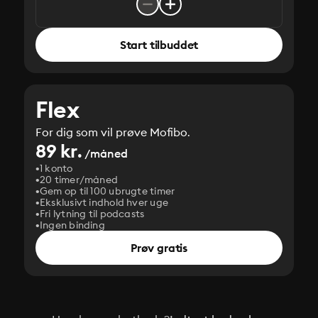
Start tilbuddet
Flex
For dig som vil prøve Mofibo.
89 kr.
/måned
1 konto
20 timer/måned
Gem op til 100 ubrugte timer
Eksklusivt indhold hver uge
Fri lytning til podcasts
Ingen binding
Prøv gratis