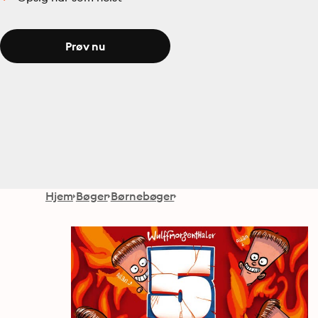
Prøv nu
Hjem
Bøger
Børnebøger