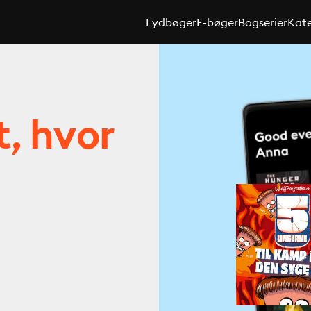
Lydbøger
E-bøger
Bogserier
Kate
t, hvor