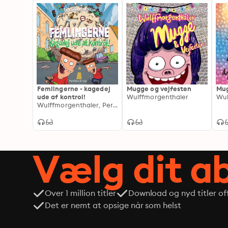
Femlingerne - kagedej
Mugge og vejfesten
Mug
ude af kontrol!
Wulffmorgenthaler
Wul
Wulffmorgenthaler, Pernille Bønløkke Toustrup
Vælg dit 
Over 1 million titler
Download og nyd titler off
Det er nemt at opsige når som helst