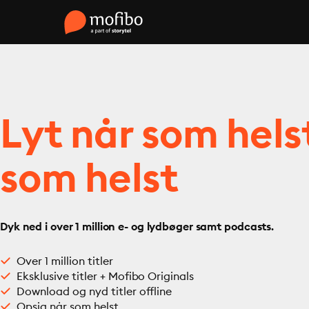
Lyt når som hels
som helst
Dyk ned i over 1 million e- og lydbøger samt podcasts.
Over 1 million titler
Eksklusive titler + Mofibo Originals
Download og nyd titler offline
Opsig når som helst