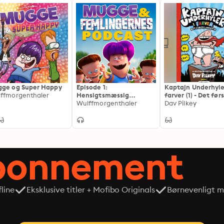
ge og Super Happy
Episode 1:
Kaptajn Underhyle
ffmorgenthaler
Hensigtsmæssig
farver (1) - Det før
opbevaring af
Wulffmorgenthaler
eventyr
Dav Pilkey
madpakker
abonnement
line
Eksklusive titler + Mofibo Originals
Børnevenligt mi