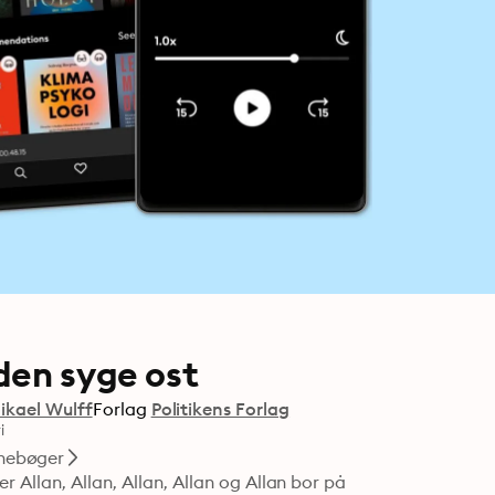
den syge ost
ikael Wulff
Forlag
Politikens Forlag
i
nebøger
Allan, Allan, Allan, Allan og Allan bor på 