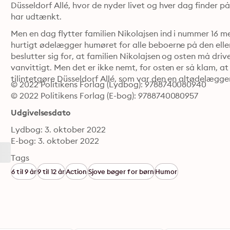
Düsseldorf Allé, hvor de nyder livet og hver dag finder på
har udtænkt.
Men en dag flytter familien Nikolajsen ind i nummer 16 me
hurtigt ødelægger humøret for alle beboerne på den ellers
beslutter sig for, at familien Nikolajsen og osten må driv
vanvittigt. Men det er ikke nemt, for osten er så klam, a
tilintetgøre Düsseldorf Allé, som var den en altødelæg
© 2022 Politikens Forlag (Lydbog): 9788740080940
© 2022 Politikens Forlag (E-bog): 9788740080957
Udgivelsesdato
Lydbog: 3. oktober 2022
E-bog: 3. oktober 2022
Tags
6 til 9 år
9 til 12 år
Action
Sjove bøger for børn
Humor