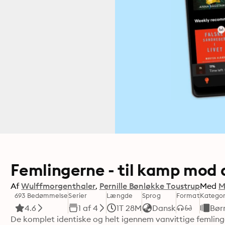
Femlingerne - til kamp mod 
Af
Wulffmorgenthaler
Pernille Bønløkke Toustrup
Med
M
693 Bedømmelse
Serier
Længde
Sprog
Format
Kategor
4.6
1 af 4
1T 28M
Dansk
Bør
De komplet identiske og helt igennem vanvittige femlinger 