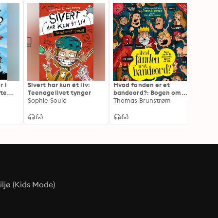
r i
Sivert har kun ét liv:
Hvad fanden er et
Angry 
ste
Teenagelivet tynger
bandeord?: Bogen om
Chris 
Sophie Souid
alle de grimme ord, du
Thomas Brunstrøm
ikke må sige
ljø (Kids Mode)