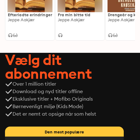
Efterladte erindringer
Fra min bitte tid
Drengeår og kn
Jeppe Aakjær
Jeppe Aakjær
Jeppe Aakjær
Vælg dit
abonnement
Over 1 million titler
Download og nyd titler offline
Eksklusive titler + Mofibo Originals
Børnevenligt miljø (Kids Mode)
Det er nemt at opsige når som helst
Den mest populære