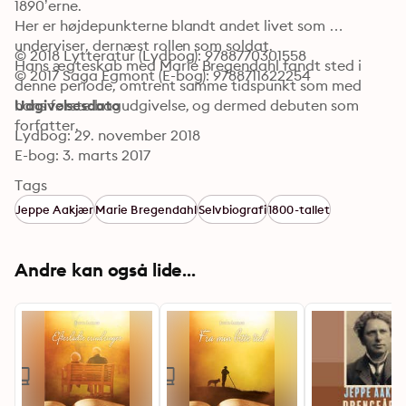
1890’erne. 

Her er højdepunkterne blandt andet livet som 
underviser, dernæst rollen som soldat. 

© 2018 Lytteratur (Lydbog): 9788770301558
Hans ægteskab med Marie Bregendahl fandt sted i 
© 2017 Saga Egmont (E-bog): 9788711622254
denne periode, omtrent samme tidspunkt som med 
hans første bogudgivelse, og dermed debuten som 
Udgivelsesdato
forfatter.
Lydbog: 29. november 2018
E-bog: 3. marts 2017
Tags
Jeppe Aakjær
Marie Bregendahl
Selvbiografi
1800-tallet
Andre kan også lide...