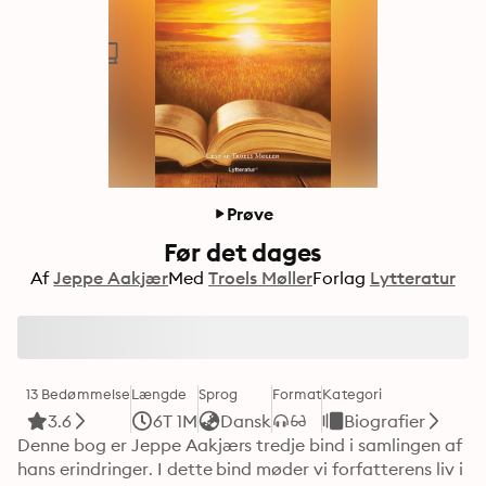
Prøve
Før det dages
Af
Jeppe Aakjær
Med
Troels Møller
Forlag
Lytteratur
13 Bedømmelse
Længde
Sprog
Format
Kategori
3.6
6T 1M
Dansk
Biografier
Denne bog er Jeppe Aakjærs tredje bind i samlingen af 
hans erindringer. I dette bind møder vi forfatterens liv i 