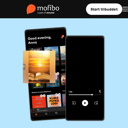
Start tilbuddet