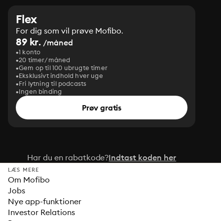
Flex
For dig som vil prøve Mofibo.
89 kr.
/måned
1 konto
20 timer/måned
Gem op til 100 ubrugte timer
Eksklusivt indhold hver uge
Fri lytning til podcasts
Ingen binding
Prøv gratis
Har du en rabatkode?
Indtast koden her
LÆS MERE
Om Mofibo
Jobs
Nye app-funktioner
Investor Relations