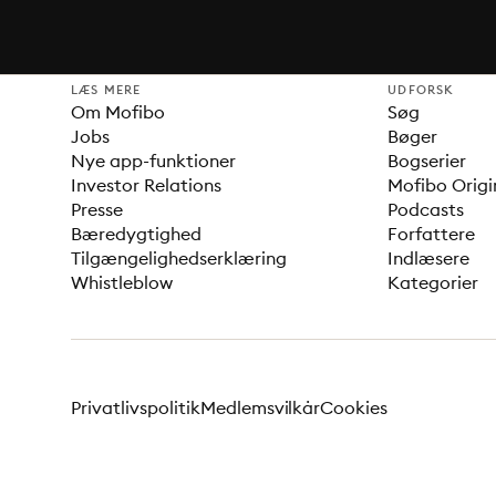
LÆS MERE
UDFORSK
Om Mofibo
Søg
Jobs
Bøger
Nye app-funktioner
Bogserier
Investor Relations
Mofibo Origi
Presse
Podcasts
Bæredygtighed
Forfattere
Tilgængelighedserklæring
Indlæsere
Whistleblow
Kategorier
Privatlivspolitik
Medlemsvilkår
Cookies