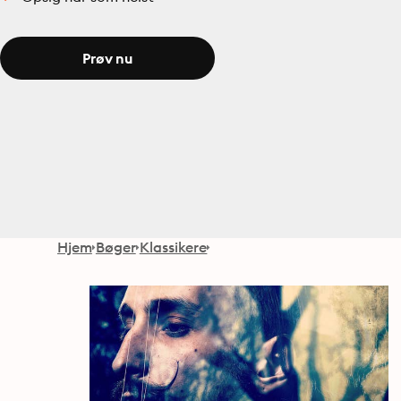
Prøv nu
Hjem
Bøger
Klassikere