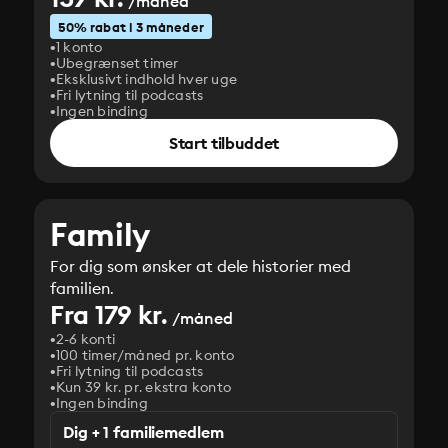
/måned
50% rabat i 3 måneder
1 konto
Ubegrænset timer
Eksklusivt indhold hver uge
Fri lytning til podcasts
Ingen binding
Start tilbuddet
Family
For dig som ønsker at dele historier med
familien.
Fra 179 kr.
/måned
2-6 konti
100 timer/måned pr. konto
Fri lytning til podcasts
Kun 39 kr. pr. ekstra konto
Ingen binding
Dig + 1 familiemedlem