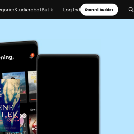
gorier
Studierabat
Butik
Log Ind
Start tilbuddet