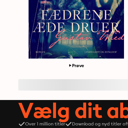
Prøve
Vælg dit 
Over 1 million titler
Download og nyd titler off