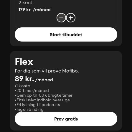
2 konti
179 kr. /måned
Start tilbuddet
Flex
For dig som vil prøve Mofibo.
89 kr.
/måned
1 konto
20 timer/måned
Gem op til 100 ubrugte timer
Eksklusivt indhold hver uge
Fri lytning til podcasts
Ingen binding
Prøv gratis