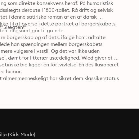
g som direkte konsekvens heraf. På humoristisk 
slægts deroute i 1800-tallet. Rå drift og selvisk 
t i denne satiriske roman af en af dansk 
ikke til at overse i dette portræt af borgerskabets 
 \"Slægten\"
en langsomt går til grunde.

re borgerskab og af dets, ifølge ham, udtalte 
ldede han spændingen mellem borgerskabets 
re vulgære livsstil. Og det var ikke uden 
el, dømt for litterær usædelighed. Wied giver et 
riske bid ligger en fortvivlelse. En desillusioneret 
ed humor.

t almenmenneskeligt har sikret dem klassikerstatus 
ljø (Kids Mode)