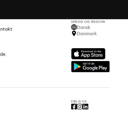
SPROG OG REGION
Dansk
ontakt
Danmark
ode
FØLG OS