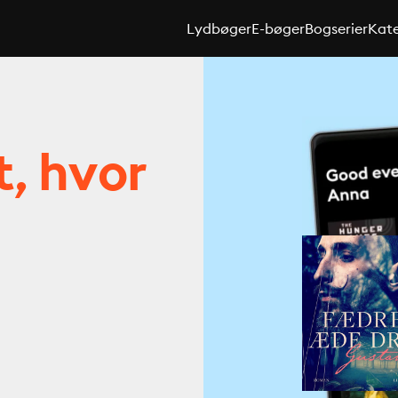
Lydbøger
E-bøger
Bogserier
Kate
t, hvor