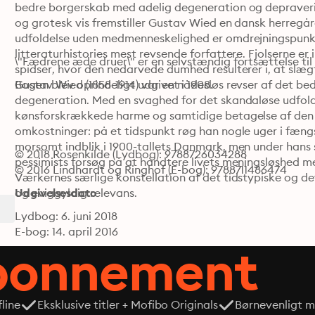
bedre borgerskab med adelig degeneration og depraverin
og grotesk vis fremstiller Gustav Wied en dansk herregårds
udfoldelse uden medmenneskelighed er omdrejningspunkte
litteraturhistories mest revsende forfattere. Fjolserne er 
\"Fædrene æde druer\" er en selvstændig fortsættelse til
spidser, hvor den nedarvede dumhed resulterer i, at slægt
Bogen blev oprindeligt udgivet i 1908.
Gustav Wied (1858-1914) var en nådesløs revser af det bed
degeneration. Med en svaghed for det skandaløse udfo
kønsforskrækkede harme og samtidige betagelse af den me
omkostninger: på et tidspunkt røg han nogle uger i fængs
morsomt indblik i 1900-tallets Danmark, men under hans sati
© 2018 Rosenkilde (Lydbog): 9788726034288
pessimists forsøg på at håndtere livets meningsløshed m
© 2016 Lindhardt og Ringhof (E-bog): 9788711486474
Værkernes særlige konstellation af det tidstypiske og de
og eviggyldig relevans.
Udgivelsesdato
Lydbog: 6. juni 2018
E-bog: 14. april 2016
abonnement
line
Eksklusive titler + Mofibo Originals
Børnevenligt mi