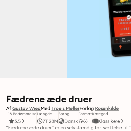
Fædrene æde druer
Af
Gustav Wied
Med
Troels Møller
Forlag
Rosenkilde
18 Bedømmelse
Længde
Sprog
Format
Kategori
3.5
7T 28M
Dansk
Klassikere
"Fædrene æde druer" er en selvstændig fortsættelse til 