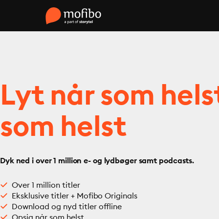
Lyt når som hels
som helst
Dyk ned i over 1 million e- og lydbøger samt podcasts.
Over 1 million titler
Eksklusive titler + Mofibo Originals
Download og nyd titler offline
Opsig når som helst