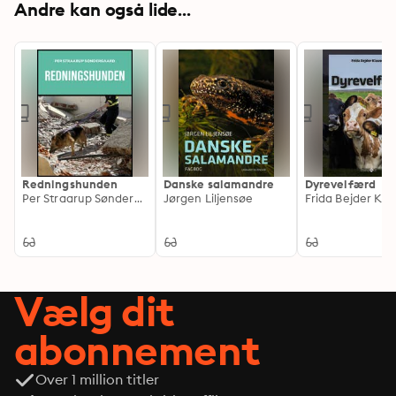
Andre kan også lide...
Redningshunden
Danske salamandre
Dyrevelfærd
Per Straarup Søndergaard
Jørgen Liljensøe
Frida Bejder Kla
Vælg dit
abonnement
Over 1 million titler