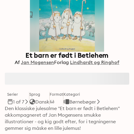
Et barn er født i Betlehem
Af
Jan Mogensen
Forlag
Lindhardt og Ringhof
Serier
Sprog
Format
Kategori
1 af 7
Dansk
Børnebøger
Den klassiske julesalme "Et barn er født i Betlehem" 
akkompagneret af Jan Mogensens smukke 
illustrationer - og kig godt efter, for i tegningerne 
gemmer sig måske en lille julemus!