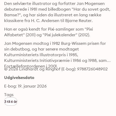
Den selvlærte illustrator og forfatter Jan Mogensen 
debuterede i 1981 med billedbogen "Har du sovet godt, 
Bamse?", og har siden da illustreret en lang række 
klassikere fra H. C. Andersen til Bjarne Reuter. 
Han er også kendt for Pixi-samlinger som "Pixi 
Alfabetet" (2011) og "Pixi julekalender" (2012). 
Jan Mogensen modtog i 1982 Burg-Wissem prisen for 
sin debutbog, og har senere modtaget 
Kulturministeriets Illustratorpris i 1985, 
Kulturministeriets Initiativpræmie i 1986 og 1988, samt 
Fortællefantordenen i 2001.
© 2026 Lindhardt og Ringhof (E-bog): 9788726048902
Udgivelsesdato
E-bog: 19. januar 2026
Tags
3 til 6 år