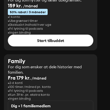
For dig som lytter og læser ubegrænset.
159 kr.
/måned
50% rabat i 3 måneder
1 konto
Ubegrænset timer
Eksklusivt indhold hver uge
Fri lytning til podcasts
Ingen binding
Start tilbuddet
Family
For dig som ønsker at dele historier med
familien.
Fra 179 kr.
/måned
2-6 konti
100 timer/måned pr. konto
Fri lytning til podcasts
Kun 39 kr. pr. ekstra konto
Ingen binding
Dig + 1 familiemedlem