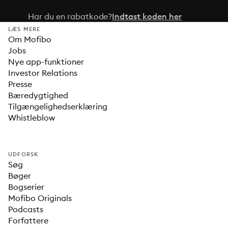
Har du en rabatkode?
Indtast koden her
LÆS MERE
Om Mofibo
Jobs
Nye app-funktioner
Investor Relations
Presse
Bæredygtighed
Tilgængelighedserklæring
Whistleblow
UDFORSK
Søg
Bøger
Bogserier
Mofibo Originals
Podcasts
Forfattere