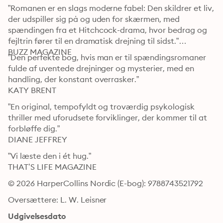
”Romanen er en slags moderne fabel: Den skildrer et liv, 
der udspiller sig på og uden for skærmen, med 
spændingen fra et Hitchcock-drama, hvor bedrag og 
fejltrin fører til en dramatisk drejning til sidst.”

BUZZ MAGAZINE
”Den perfekte bog, hvis man er til spændingsromaner 
fulde af uventede drejninger og mysterier, med en 
handling, der konstant overrasker.”

KATY BRENT
”En original, tempofyldt og troværdig psykologisk 
thriller med uforudsete forviklinger, der kommer til at 
forbløffe dig.”

DIANE JEFFREY
”Vi læste den i ét hug.”

THAT’S LIFE MAGAZINE
© 2026 HarperCollins Nordic (E-bog): 9788743521792
Oversættere: L. W. Leisner
Udgivelsesdato