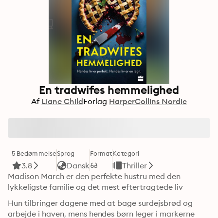
En tradwifes hemmelighed
Af
Liane Child
Forlag
HarperCollins Nordic
5 Bedømmelse
Sprog
Format
Kategori
3.8
Dansk
Thriller
Madison March er den perfekte hustru med den 
lykkeligste familie og det mest eftertragtede liv
Hun tilbringer dagene med at bage surdejsbrød og 
arbejde i haven, mens hendes børn leger i markerne 