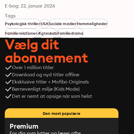
E-bog: 22. januar 2026
Tags
Psykologisk thriller
USA
Sociale medier
Hemmeligheder
Familierelationer
Ægteskab
Familiedrama
Vælg dit
abonnement
Over 1 million titler
Download og nyd titler offline
Eksklusive titler + Mofibo Originals
Børnevenligt miljø (Kids Mode)
Det er nemt at opsige når som helst
Den mest populære
Premium
For dig som lytter og læser ofte.