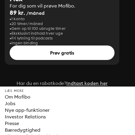
For dig som vil prøve Mofibo.
89 kr.
/måned
1 konto
20 timer/måned
Gem op til 100 ubrugte timer
Eksklusivt indhold hver uge
Fri lytning til podcasts
Ingen binding
Prøv gratis
Har du en rabatkode?
Indtast koden her
LÆS MERE
Om Mofibo
Jobs
Nye app-funktioner
Investor Relations
Presse
Bæredygtighed