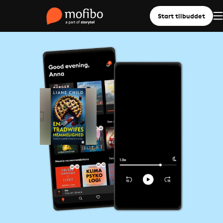
Start tilbuddet