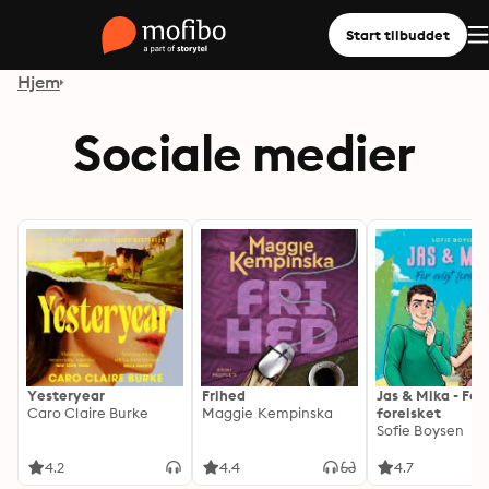
Start tilbuddet
Hjem
Sociale medier
Yesteryear
Frihed
Jas & Mika - For
Caro Claire Burke
Maggie Kempinska
forelsket
Sofie Boysen
4.2
4.4
4.7