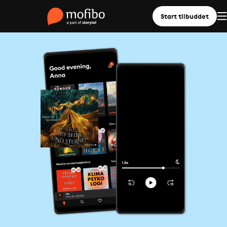
Start tilbuddet