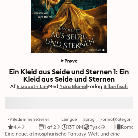
Prøve
Ein Kleid aus Seide und Sternen 1: Ein
Kleid aus Seide und Sternen
Af
Elizabeth Lim
Med
Yara Blümel
Forlag
Silberfisch
79 Bedømmelse
Serier
Længde
Sprog
Format
Kategori
4.4
1 af 2
13T 0M
Tysk
Romant
Eine neue, atmosphärische Fantasy-Welt und eine 