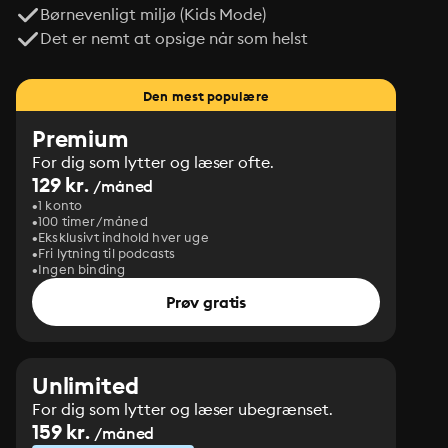
Romance:

Børnevenligt miljø (Kids Mode)
-- Band 1: Ein Kleid aus Seide und Sternen

Det er nemt at opsige når som helst
-- Band 2: Bestickt mit den Tränen des Mondes 

Die Reihe ist abgeschlossen.//
Den mest populære
Premium
For dig som lytter og læser ofte.
129 kr.
/måned
1 konto
100 timer/måned
Eksklusivt indhold hver uge
Fri lytning til podcasts
Ingen binding
Prøv gratis
Unlimited
For dig som lytter og læser ubegrænset.
159 kr.
/måned