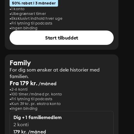
50% rabat i 3 måneder
1 konto
Ubegrænset timer
Eksklusivt indhold hver uge
Fri lytning til podcasts
Ingen binding
Start tilbuddet
Family
For dig som ønsker at dele historier med
familien.
Fra 179 kr.
/måned
2-6 konti
100 timer/måned pr. konto
Fri lytning til podcasts
Kun 39 kr. pr. ekstra konto
Ingen binding
Dig + 1 familiemedlem
2 konti
179 kr. /måned