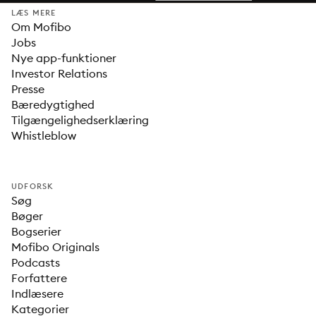
LÆS MERE
Om Mofibo
Jobs
Nye app-funktioner
Investor Relations
Presse
Bæredygtighed
Tilgængelighedserklæring
Whistleblow
UDFORSK
Søg
Bøger
Bogserier
Mofibo Originals
Podcasts
Forfattere
Indlæsere
Kategorier