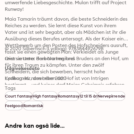
umwerfende Liebesgeschichte. Mulan trifft auf Project 
Runway! 
Maia Tamarin träumt davon, die beste Schneiderin des 
Reiches zu werden. Sie lernt diese Kunst von ihrem 
Vater und ist sehr begabt, aber als Mädchen ist ihr die 
Ausübung dieses Berufes untersagt. Als der Kaiser einen 
Wettbewerb um den Posten des Hofschneiders ausruft, 
© 2020 Silberfisch (Lydbog): 9783844926798
fasst sie einen gewagten Plan: Verkleidet als Junge 
reist sie unter dem Namen ihres Bruders an den Hof, um 
Oversættere: Barbara Imgrund
für ihren Traum zu kämpfen. Unter den zwölf 
Udgivelsesdato
Schneidern, die sich bewerben, herrscht hohe 
Konkurrenz, das Leben am Hof ist von Intrigen 
Lydbog: 16. november 2020
bestimmt – und keiner darf Maias Geheimnis erfahren, 
Tags
denn dann erwartet sie der Tod. Doch schon bald zieht 
Court fantasy
High fantasy
Romantasy
12 til 15 år
Nervepirrende
sie die Aufmerksamkeit des geheimnisvollen Magiers 
Edan auf sich: Er scheint ihre Verkleidung zu 
Feelgood
Romantisk
durchschauen. Und Maia braucht seine Hilfe, um die 
schier unmögliche letzte Aufgabe des Wettbewerbs zu 
erfüllen: Sie muss drei magische Kleider für die 
Andre kan også lide...
kaiserliche Prinzessin nähen, die aus Elementen der 