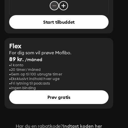
Start tilbuddet
Flex
For dig som vil prøve Mofibo.
89 kr.
/måned
1 konto
20 timer/måned
Gem op til 100 ubrugte timer
Eksklusivt indhold hver uge
Fri lytning til podcasts
Ingen binding
Prøv gratis
Har du en rabatkode?
Indtast koden her