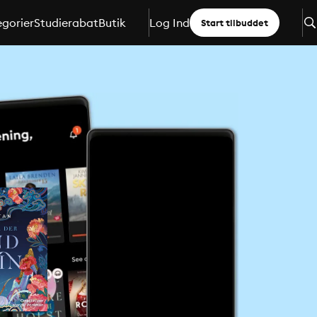
gorier
Studierabat
Butik
Log Ind
Start tilbuddet