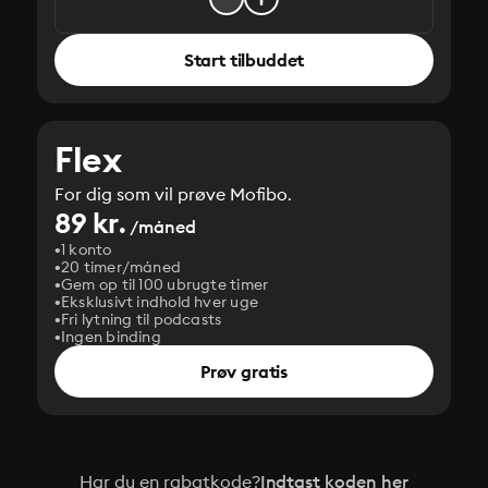
Start tilbuddet
Flex
For dig som vil prøve Mofibo.
89 kr.
/måned
1 konto
20 timer/måned
Gem op til 100 ubrugte timer
Eksklusivt indhold hver uge
Fri lytning til podcasts
Ingen binding
Prøv gratis
Har du en rabatkode?
Indtast koden her