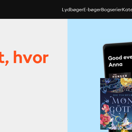
Lydbøger
E-bøger
Bogserier
Kate
t, hvor