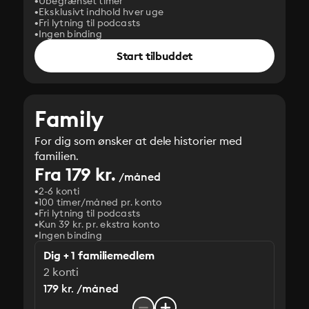
Ubegrænset timer
Eksklusivt indhold hver uge
Fri lytning til podcasts
Ingen binding
Start tilbuddet
Family
For dig som ønsker at dele historier med
familien.
Fra 179 kr.
/måned
2-6 konti
100 timer/måned pr. konto
Fri lytning til podcasts
Kun 39 kr. pr. ekstra konto
Ingen binding
Dig + 1 familiemedlem
2 konti
179 kr. /måned