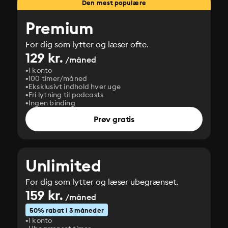
Den mest populære
Premium
For dig som lytter og læser ofte.
129 kr.
/måned
1 konto
100 timer/måned
Eksklusivt indhold hver uge
Fri lytning til podcasts
Ingen binding
Prøv gratis
Unlimited
For dig som lytter og læser ubegrænset.
159 kr.
/måned
50% rabat i 3 måneder
1 konto