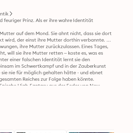
ntik
feuriger Prinz. Als er ihre wahre Identität 
 Mutter auf dem Mond. Sie ahnt nicht, dass sie dort 
wird, der einst ihre Mutter dorthin verbannte. 
wungen, ihre Mutter zurückzulassen. Eines Tages, 
, will sie ihre Mutter retten – koste es, was es 
er einer falschen Identität lernt sie den 
einsam im Schwertkampf und in der Zauberkunst 
 sie nie für möglich gehalten hätte - und ebnet 
 gesamten Reiches zur Folge haben könnte. 

: Epische High-Fantasy aus der Feder von New-
nd fesselnd. Ich liebe dieses Buch.« Stephanie 
f Band 2!« Leser*innenstimme
