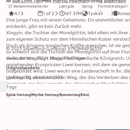
Af
Sue Lynn Tan
Med
Marylu Poolman
Forlag
Silberfisch
27 Bedømmelse
Serier
Længde
Sprog
Format
Kategori
4.1
1 af 2
16T 37M
Tysk
Roma
Eine junge Frau mit einem Geheimnis. Ein unsterblicher und 
entdeckt, gibt es kein Zurück mehr. 

Xingyin, die Tochter der Mondgöttin, lebt allein mit ihrer
zum eigenen Schutz vor dem Himmlischen Kaiser versteckt 
Doch als Xingyins magischen Kräfte erwachen, ist sie gez
© 2023 Silberfisch (Lydbog): 9783844936339
so schwört sich die Tochter der Mondgöttin auf ihrer Flucht
wolle. Ihr Weg führt Xingyin ins Himmlische Königreich. Unt
Oversættere: Birgit Maria Pfaffinger
anziehenden Kronprinzen Liwei kennen, mit dem sie gem
Udgivelsesdato
ausgebildet wird. Liwei weckt eine Leidenschaft in ihr, die
gleichzeitig einen riskanten Weg, der das Verderben des
Lydbog: 20. oktober 2023
Inspiriert von der Legende der chinesischen Mondgöttin
Tags
York-Times-Bestseller-Autorin Sue Lynn Tan 

Episk fantasy
Mytisk fantasy
Romantasy
Kina
»Die Tochter der Mondgöttin«-Dilogie:

Die Tochter der Mondgöttin (Band 1)

Das Herz des Sonnenkriegers (Band 2) 

»Von der ersten bis zur letzten Seite episch, romantisch u
Garber, New-York-Times-Bestseller-Autorin, Caraval 

»So eine großartige Geschichte, ich warte sehnsüchtig au