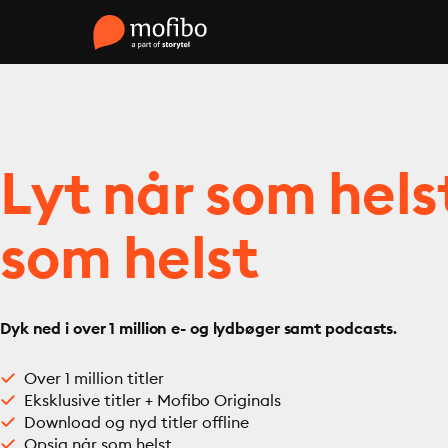
Lyt når som hels
som helst
Dyk ned i over 1 million e- og lydbøger samt podcasts.
Over 1 million titler
Eksklusive titler + Mofibo Originals
Download og nyd titler offline
Opsig når som helst