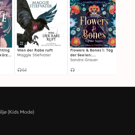
 aus den USA lässt einen atemlos zurück***
ghting
Wen der Rabe ruft
Flowers & Bones 1: Tag
Spring
kürzte
Maggie Stiefvater
der Seelen:
Blühe
Atmosphärische Urban
Sandra Grauer
Marie
Romantasy vor der
fantastischen Kulisse
des Día de Muertos
ljø (Kids Mode)