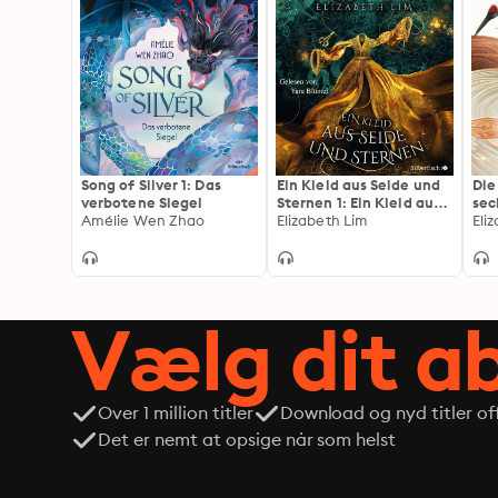
Song of Silver 1: Das
Ein Kleid aus Seide und
Die
verbotene Siegel
Sternen 1: Ein Kleid aus
sec
Amélie Wen Zhao
Seide und Sternen
Elizabeth Lim
Eli
Vælg dit 
Over 1 million titler
Download og nyd titler off
Det er nemt at opsige når som helst