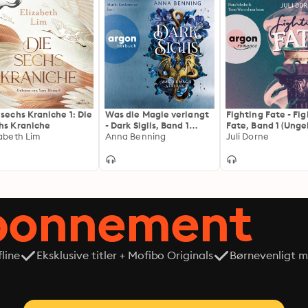
***Prickelt bis zur letzten Seite: Dieses packende Debüt
 sechs Kraniche 1: Die
Was die Magie verlangt
Fighting Fate - Fi
hs Kraniche
- Dark Sigils, Band 1
Fate, Band 1 (Unge
zabeth Lim
(Ungekürzte Lesung)
Anna Benning
Lesung)
Juli Dorne
abonnement
line
Eksklusive titler + Mofibo Originals
Børnevenligt mi