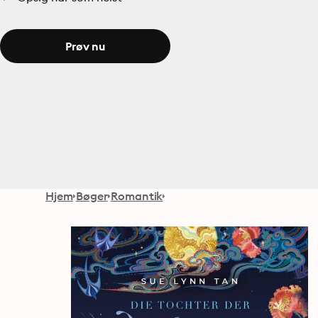
Prøv nu
Hjem
Bøger
Romantik