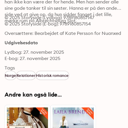
han ikke kan være der for hende. Men han sender alle 
sine gode tanker til sin søster. Hanna er på den anden 
side ved at give op, da hun sidder fanget i det lille, 
© 2025 Storyside (Lydbog): 9789180857147
mørke rum på Albrechtsburg Slot.
© 2025 Storyside (E-bog): 9789180857154
Oversættere: Bearbejdet af Kate Persson for Nuanxed
Udgivelsesdato
Lydbog: 27. november 2025
E-bog: 27. november 2025
Tags
Norge
Relationer
Historisk romance
Andre kan også lide...