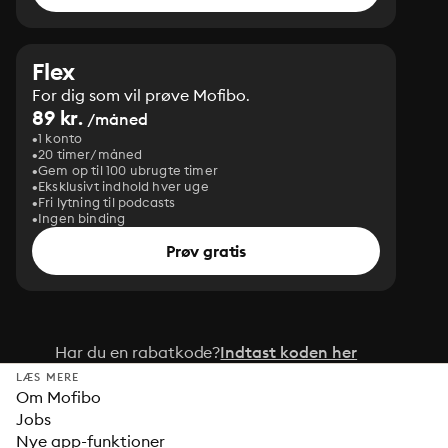
Flex
For dig som vil prøve Mofibo.
89 kr.
/måned
1 konto
20 timer/måned
Gem op til 100 ubrugte timer
Eksklusivt indhold hver uge
Fri lytning til podcasts
Ingen binding
Prøv gratis
Har du en rabatkode?
Indtast koden her
LÆS MERE
Om Mofibo
Jobs
Nye app-funktioner