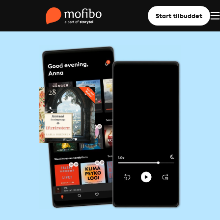
Start tilbuddet