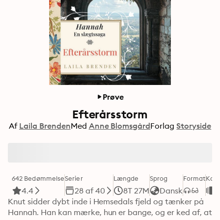
Prøve
Efterårsstorm
Af
Laila Brenden
Med
Anne Blomsgård
Forlag
Storyside
642 Bedømmelse
Serier
Længde
Sprog
Format
Kate
4.4
28 af 40
8T 27M
Dansk
Knut sidder dybt inde i Hemsedals fjeld og tænker på 
Hannah. Han kan mærke, hun er bange, og er ked af, at 