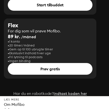
Start tilbuddet
Flex
For dig som vil prøve Mofibo.
89 kr.
/måned
1 konto
20 timer/måned
Gem op til 100 ubrugte timer
Eksklusivt indhold hver uge
Fri lytning til podcasts
Ingen binding
Prøv gratis
Har du en rabatkode?
Indtast koden her
LÆS MERE
Om Mofibo