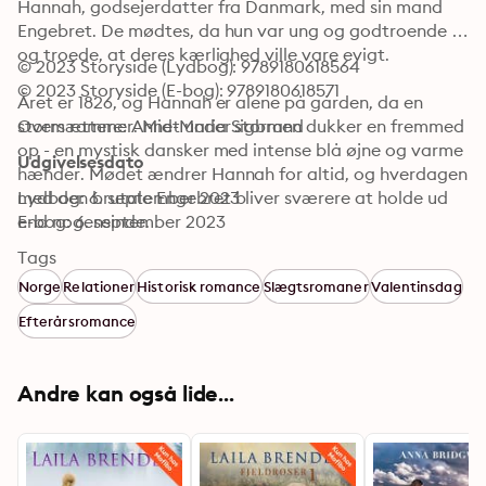
Hannah, godsejerdatter fra Danmark, med sin mand 
Engebret. De mødtes, da hun var ung og godtroende 
og troede, at deres kærlighed ville vare evigt. 

© 2023 Storyside (Lydbog): 9789180618564
© 2023 Storyside (E-bog): 9789180618571
Året er 1826, og Hannah er alene på gården, da en 
storm rammer. Midt under stormen dukker en fremmed 
Oversættere: Anne-Maria Sigbrand
op - en mystisk dansker med intense blå øjne og varme 
Udgivelsesdato
hænder. Mødet ændrer Hannah for altid, og hverdagen 
med den brutale Engebret bliver sværere at holde ud 
Lydbog: 6. september 2023
end nogensinde. 

E-bog: 6. september 2023
Tags
Så rammer tragedien Hannahs lille familie. For at 
Norge
Relationer
Historisk romance
Slægtsromaner
Valentinsdag
komme væk fra sorgen rejser hun tilbage til sit 
barndomshjem i Danmark – men langt fra alle sætter 
Efterårsromance
pris på, at den retmæssige arving er vendt tilbage.
Andre kan også lide...