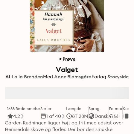
Prøve
Valget
Af
Laila Brenden
Med
Anne Blomsgård
Forlag
Storyside
1688 Bedømmelse
Serier
Længde
Sprog
Format
Kateg
4.2
1 af 40
8T 28M
Dansk
R
Gården Rudningen ligger højt og frit med udsigt over 
Hemsedals skove og floder. Der bor den smukke 