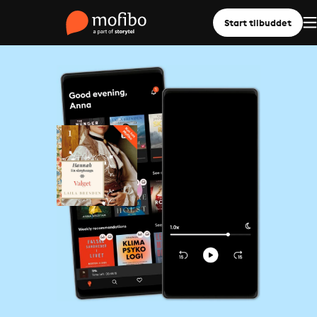
Start tilbuddet