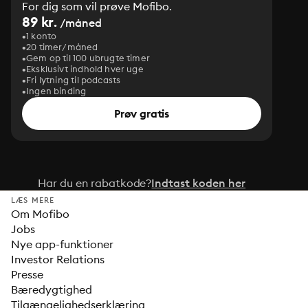
For dig som vil prøve Mofibo.
89 kr.
/måned
1 konto
20 timer/måned
Gem op til 100 ubrugte timer
Eksklusivt indhold hver uge
Fri lytning til podcasts
Ingen binding
Prøv gratis
Har du en rabatkode?
Indtast koden her
LÆS MERE
Om Mofibo
Jobs
Nye app-funktioner
Investor Relations
Presse
Bæredygtighed
Tilgængelighedserklæring