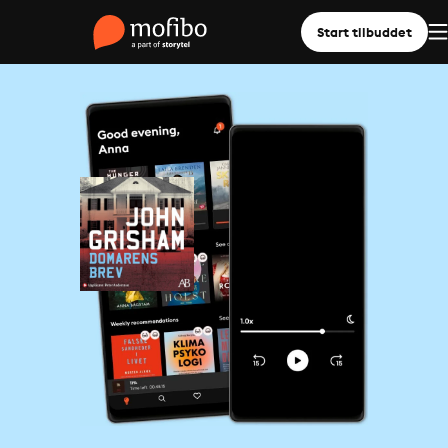
Start tilbuddet