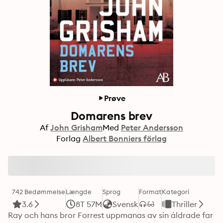
Prøve
Domarens brev
Af
John Grisham
Med
Peter Andersson
Forlag
Albert Bonniers förlag
742 Bedømmelse
Længde
Sprog
Format
Kategori
3.6
8T 57M
Svensk
Thriller
Ray och hans bror Forrest uppmanas av sin åldrade far 