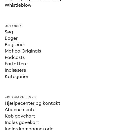
Whistleblow
UDFORSK
Søg
Bøger
Bogserier
Mofibo Originals
Podcasts
Forfattere
Indlæsere
Kategorier
BRUGBARE LINKS
Hjælpecenter og kontakt
Abonnementer
Køb gavekort
Indløs gavekort
Indløs kampagnekode