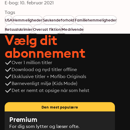
E-bog: 10. februar 2021
Tags
USA
Hemmeligheder
Søskendeforhold
Familiehemmeligheder
Retssalskrimier
Oversat fiktion
Medrivende
Vælg dit
abonnement
Over 1 million titler
Download og nyd titler offline
Eksklusive titler + Mofibo Originals
Børnevenligt miljø (Kids Mode)
Det er nemt at opsige når som helst
Den mest populære
Premium
For dig som lytter og læser ofte.