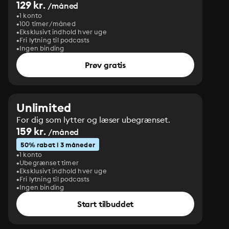
129 kr.
/måned
1 konto
100 timer/måned
Eksklusivt indhold hver uge
Fri lytning til podcasts
Ingen binding
Prøv gratis
Unlimited
For dig som lytter og læser ubegrænset.
159 kr.
/måned
50% rabat i 3 måneder
1 konto
Ubegrænset timer
Eksklusivt indhold hver uge
Fri lytning til podcasts
Ingen binding
Start tilbuddet