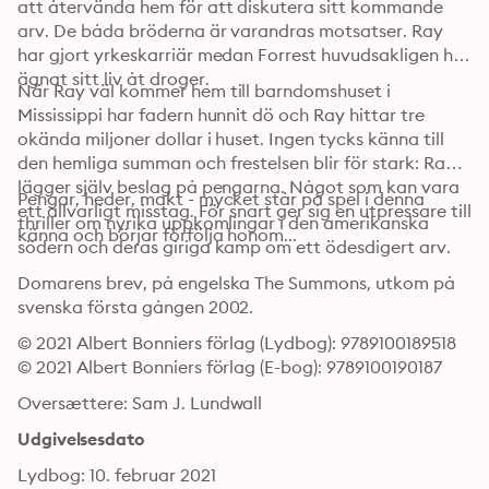
att återvända hem för att diskutera sitt kommande 
arv. De båda bröderna är varandras motsatser. Ray 
har gjort yrkeskarriär medan Forrest huvudsakligen har 
ägnat sitt liv åt droger.
När Ray väl kommer hem till barndomshuset i 
Mississippi har fadern hunnit dö och Ray hittar tre 
okända miljoner dollar i huset. Ingen tycks känna till 
den hemliga summan och frestelsen blir för stark: Ray 
lägger själv beslag på pengarna. Något som kan vara 
Pengar, heder, makt - mycket står på spel i denna 
ett allvarligt misstag. För snart ger sig en utpressare till 
thriller om nyrika uppkomlingar i den amerikanska 
känna och börjar förfölja honom...
södern och deras giriga kamp om ett ödesdigert arv.
Domarens brev, på engelska The Summons, utkom på 
svenska första gången 2002.
© 2021 Albert Bonniers förlag (Lydbog): 9789100189518
© 2021 Albert Bonniers förlag (E-bog): 9789100190187
Oversættere: Sam J. Lundwall
Udgivelsesdato
Lydbog: 10. februar 2021