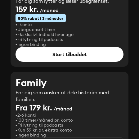
For dig som lytter og læser ubegrænset.
159 kr.
/måned
50% rabat i 3 måneder
1 konto
Ubegrænset timer
Eksklusivt indhold hver uge
Fri lytning til podcasts
Ingen binding
Start tilbuddet
Family
For dig som ønsker at dele historier med
familien.
Fra 179 kr.
/måned
2-6 konti
100 timer/måned pr. konto
Fri lytning til podcasts
Kun 39 kr. pr. ekstra konto
Ingen binding