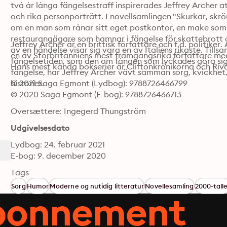
två år långa fängelsestraff inspirerades Jeffrey Archer a
och rika personporträtt. I novellsamlingen "Skurkar, skrö
om en man som rånar sitt eget postkontor, en make som pl
restaurangägare som hamnar i fängelse för skattebrott oc
Jeffrey Archer är en brittisk författare och f.d. politike
av en händelse visar sig vara en av Italiens rikaste. Till
en av Storbritanniens mest framgångsrika författare med
fängelsetiden, som den om fången som lyckades göra sig a
Hans mest kända bokserier är Cliftonkrönikorna och Riva
fängelse, har Jeffrey Archer vävt samman sorg, kvickhet,
© 2021 Saga Egmont (Lydbog): 9788726466799
historier. 
© 2020 Saga Egmont (E-bog): 9788726466713
Oversættere: Ingegerd Thungström
Udgivelsesdato
Lydbog: 24. februar 2021
E-bog: 9. december 2020
Tags
Sorg
Humor
Moderne og nutidig litteratur
Novellesamling
2000-tall
abonnement