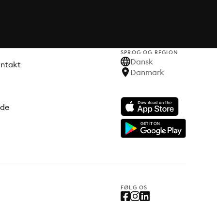
SPROG OG REGION
Dansk
ontakt
Danmark
ode
FØLG OS