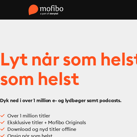
Lyt når som hels
som helst
Dyk ned i over 1 million e- og lydbøger samt podcasts.
Over 1 million titler
Eksklusive titler + Mofibo Originals
Download og nyd titler offline
Opsig når som helst