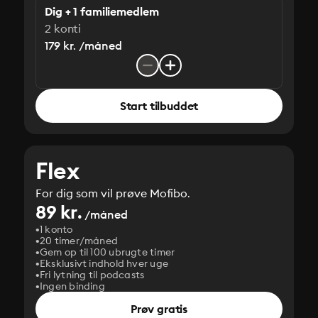
Dig + 1 familiemedlem
2 konti
179 kr. /måned
Start tilbuddet
Flex
For dig som vil prøve Mofibo.
89 kr.
/måned
1 konto
20 timer/måned
Gem op til 100 ubrugte timer
Eksklusivt indhold hver uge
Fri lytning til podcasts
Ingen binding
Prøv gratis