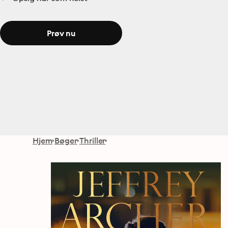
Prøv nu
Hjem
Bøger
Thriller