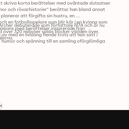
tt skriva korta berättelser med oväntade slutsatser 
nor och rövarhistorier" berättar han bland annat 
anerar att förgifta sin hustru, en 
h en fotbollsspelare som blir kär i en kvinna som 
r. Archer debuterade som författare 1974 och är nu 
sammans med berättelser inspirerade från 
 över 320 miljoner sålda böcker världen över. 
v med en livslång fiende trots att han satt i 
lerna.
 humor och spänning till en samling oförglömliga 
et