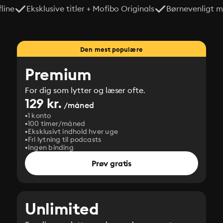
line
Eksklusive titler + Mofibo Originals
Børnevenligt mi
Den mest populære
Premium
For dig som lytter og læser ofte.
129 kr.
/måned
1 konto
100 timer/måned
Eksklusivt indhold hver uge
Fri lytning til podcasts
Ingen binding
Prøv gratis
Unlimited