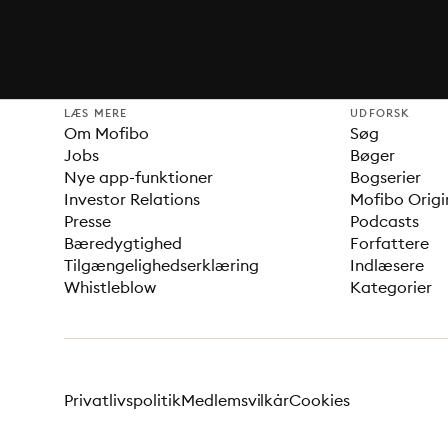
LÆS MERE
UDFORSK
Om Mofibo
Søg
Jobs
Bøger
Nye app-funktioner
Bogserier
Investor Relations
Mofibo Origi
Presse
Podcasts
Bæredygtighed
Forfattere
Tilgængelighedserklæring
Indlæsere
Whistleblow
Kategorier
Privatlivspolitik
Medlemsvilkår
Cookies