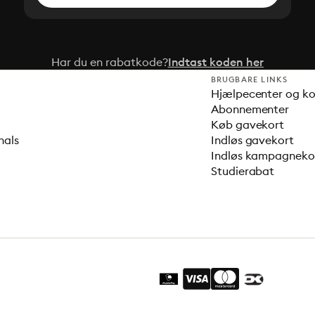
Har du en rabatkode?
Indtast koden her
BRUGBARE LINKS
Hjælpecenter og k
Abonnementer
Køb gavekort
nals
Indløs gavekort
Indløs kampagnek
Studierabat