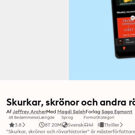
Skurkar, skrönor och andra r
Af
Jeffrey Archer
Med
Magdi Saleh
Forlag
Saga Egmont
68 Bedømmelse
Længde
Sprog
Format
Kategori
3.8
8T 20M
Svensk
Thriller
"Skurkar, skrönor och rövarhistorier" är mästerförfattare