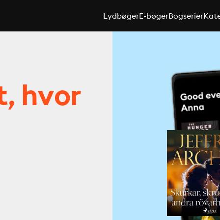
Lydbøger
E-bøger
Bogserier
Kate
t, hvor