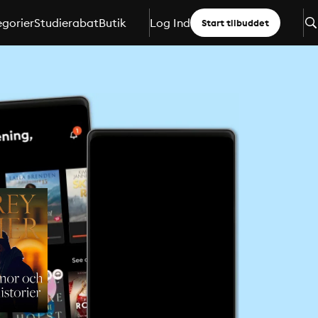
gorier
Studierabat
Butik
Log Ind
Start tilbuddet