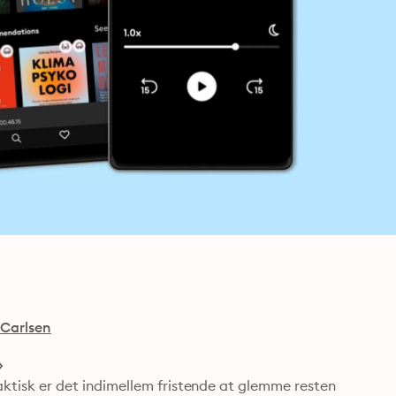
Carlsen
 Faktisk er det indimellem fristende at glemme resten 