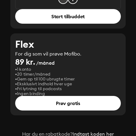
Start tilbuddet
Flex
For dig som vil prøve Mofibo.
89 kr.
/måned
1 konto
20 timer/måned
Gem op til 100 ubrugte timer
Eksklusivt indhold hver uge
Fri lytning til podcasts
Ingen binding
Prøv gratis
Har du en rabatkode?
Indtast koden her