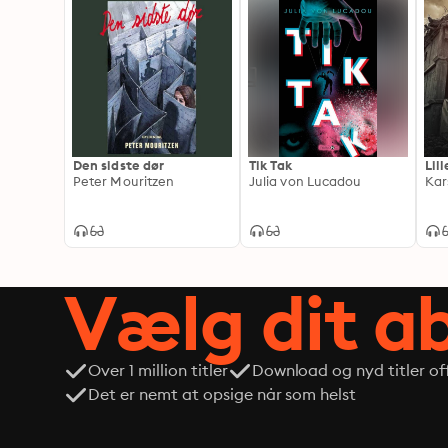
Den sidste dør
Tik Tak
Lil
Peter Mouritzen
Julia von Lucadou
Kar
Vælg dit 
Over 1 million titler
Download og nyd titler off
Det er nemt at opsige når som helst