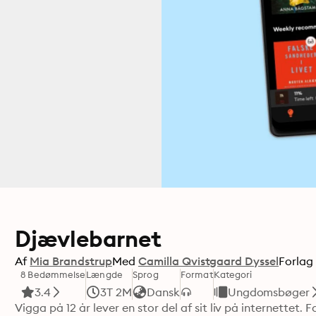
Djævlebarnet
Af
Mia Brandstrup
Med
Camilla Qvistgaard Dyssel
Forlag
8 Bedømmelse
Længde
Sprog
Format
Kategori
3.4
3T 2M
Dansk
Ungdomsbøger
Vigga på 12 år lever en stor del af sit liv på internettet.