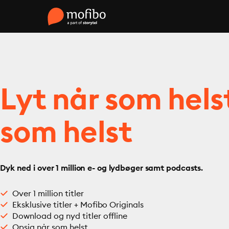
Lyt når som hels
som helst
Dyk ned i over 1 million e- og lydbøger samt podcasts.
Over 1 million titler
Eksklusive titler + Mofibo Originals
Download og nyd titler offline
Opsig når som helst