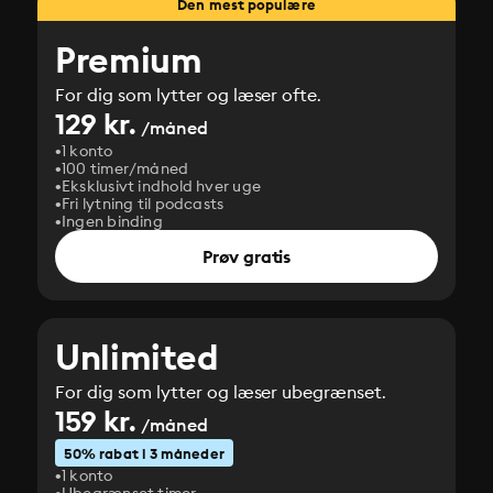
Den mest populære
Premium
For dig som lytter og læser ofte.
129 kr.
/måned
1 konto
100 timer/måned
Eksklusivt indhold hver uge
Fri lytning til podcasts
Ingen binding
Prøv gratis
Unlimited
For dig som lytter og læser ubegrænset.
159 kr.
/måned
50% rabat i 3 måneder
1 konto