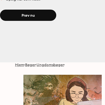
Prøv nu
Hjem
Bøger
Ungdomsbøger