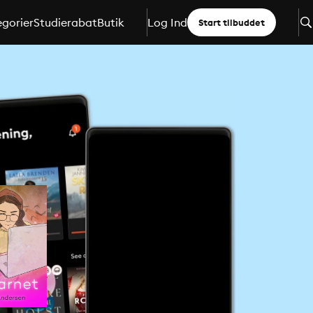
gorier
Studierabat
Butik
Log Ind
Start tilbuddet