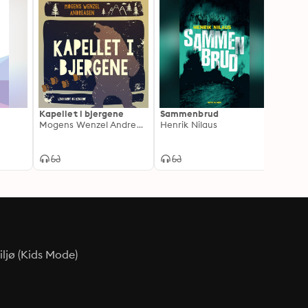
Kapellet i bjergene
Sammenbrud
Farlig
Mogens Wenzel Andreasen
Henrik Nilaus
Thøge
ljø (Kids Mode)