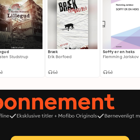
legud
Bræk
Soffy er en heks
sten Studstrup
Erik Barfoed
Flemming Jarlskov
abonnement
line
Eksklusive titler + Mofibo Originals
Børnevenligt mi