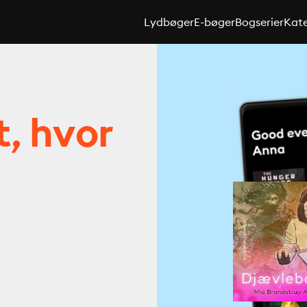
Lydbøger
E-bøger
Bogserier
Kate
t, hvor