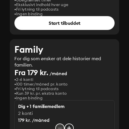
Ubegrænset timer
Eksklusivt indhold hver uge
Fri lytning til podcasts
Ingen binding
Start tilbuddet
Family
For dig som ønsker at dele historier med
familien.
Fra 179 kr.
/måned
2-6 konti
100 timer/måned pr. konto
Fri lytning til podcasts
Kun 39 kr. pr. ekstra konto
Ingen binding
Dig + 1 familiemedlem
2 konti
179 kr. /måned