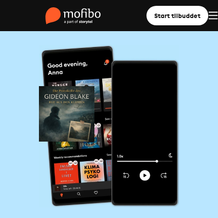
Start tilbuddet