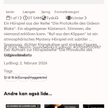
Serier
Længde
Sprog
Format
Kategori
1 af 1
0T 54M
Tysk
Krimier
Ein Hörspiel aus der Reihe "Die Protokolle des Gideon 
Blake". Ein abgelegener Küstenort. Stimmen, die 
niemand erklären kann. "Ruf aus den Klippen" ist ein 
atmosphärisches Mystery-Hörspiel mit subtiler 
Spannung, dichter Klangkulisse und starken Figuren. 
© 2026 Twystic Soundworks (Lydbog): 4070169320987
Der Auftakt zur Hörspielreihe "Die Protokolle des 
Gideon Blake".
Udgivelsesdato
Lydbog: 2. februar 2026
Tags
12 til 15 år
Europa
Hyggekrimi
Andre kan også lide...