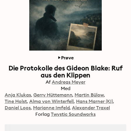
Prøve
Die Protokolle des Gideon Blake: Ruf
aus den Klippen
Af
Andreas Meyer
Med
Anja Klukas
Gerry Hüttemann
Martin Bülow
Tine Holst
Alma von Winterfell
Hans Marner (KI)
Daniel Loos
Marianne Imfeld
Alexander Traxel
Forlag
Twystic Soundworks