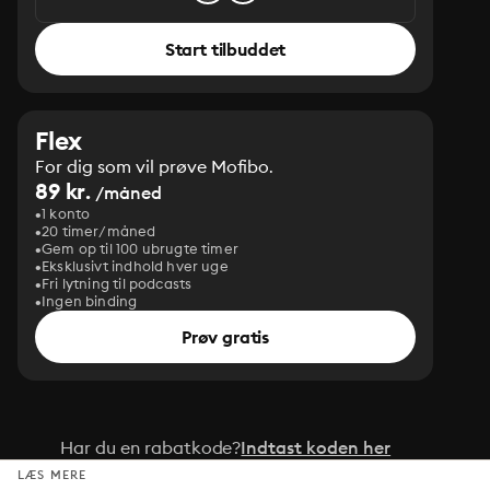
Start tilbuddet
Flex
For dig som vil prøve Mofibo.
89 kr.
/måned
1 konto
20 timer/måned
Gem op til 100 ubrugte timer
Eksklusivt indhold hver uge
Fri lytning til podcasts
Ingen binding
Prøv gratis
Har du en rabatkode?
Indtast koden her
LÆS MERE