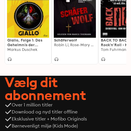
Giallo, Folge 1: Das
Schäferwolf
BACK TO BACK:
Geheimnis der
Robin Li, Rose-Mary Hein, Silvia Steinmann
Rock'n'Roll - Kr
gläsernen Augen
Markus Duschek
von Tom Fuhrm
Tom Fuhrmann
Vælg dit
abonnement
Over 1 million titler
Download og nyd titler offline
Eksklusive titler + Mofibo Originals
Børnevenligt miljø (Kids Mode)