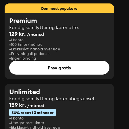
Den mest populære
Premium
For dig som lytter og læser ofte.
129 kr.
/måned
1 konto
100 timer/måned
Eksklusivt indhold hver uge
Fri lytning til podcasts
Ingen binding
Prøv gratis
Unlimited
For dig som lytter og læser ubegrænset.
159 kr.
/måned
50% rabat i 3 måneder
1 konto
Ubegrænset timer
Eksklusivt indhold hver uge