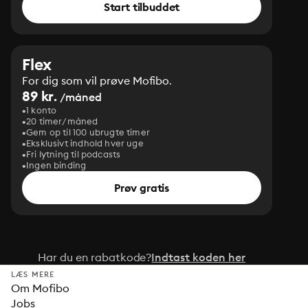
Start tilbuddet
Flex
For dig som vil prøve Mofibo.
89 kr.
/måned
1 konto
20 timer/måned
Gem op til 100 ubrugte timer
Eksklusivt indhold hver uge
Fri lytning til podcasts
Ingen binding
Prøv gratis
Har du en rabatkode?
Indtast koden her
LÆS MERE
Om Mofibo
Jobs