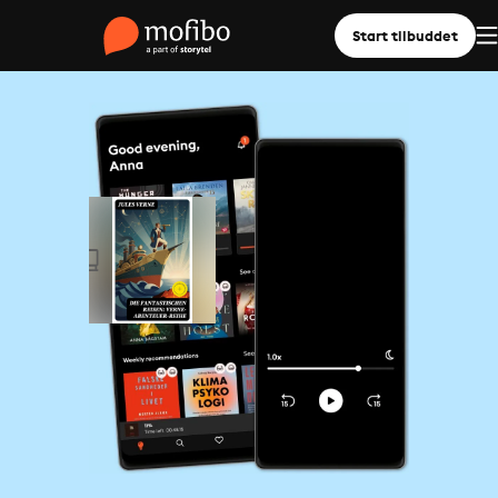
Start tilbuddet