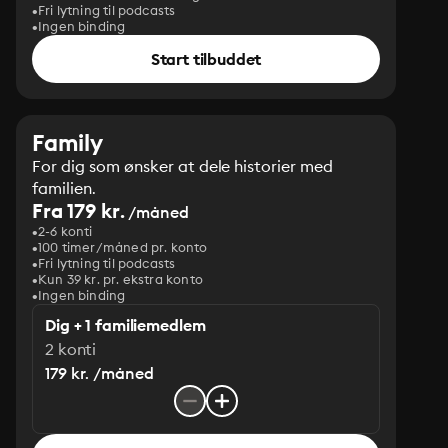
Fri lytning til podcasts
Ingen binding
Start tilbuddet
Family
For dig som ønsker at dele historier med
familien.
Fra 179 kr.
/måned
2-6 konti
100 timer/måned pr. konto
Fri lytning til podcasts
Kun 39 kr. pr. ekstra konto
Ingen binding
Dig + 1 familiemedlem
2 konti
179 kr. /måned