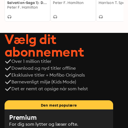
Salvation-Saga 1): Die
Peter F. Hamilton
Harrison T. Spa
Salvation-Saga 1
Peter F. Hamilton
Vælg dit
abonnement
Over 1 million titler
Download og nyd titler offline
Eksklusive titler + Mofibo Originals
Børnevenligt miljø (Kids Mode)
Det er nemt at opsige når som helst
Den mest populære
Premium
For dig som lytter og læser ofte.