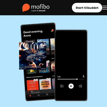
Start tilbuddet