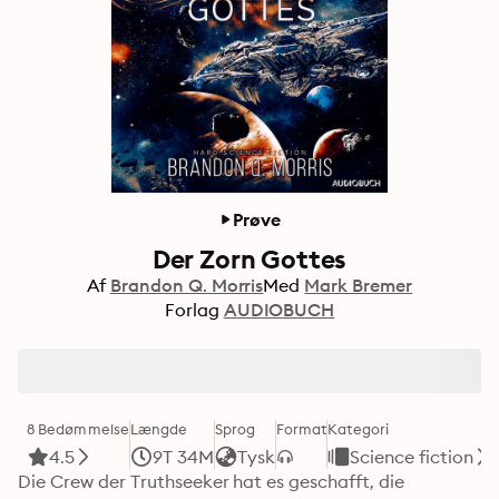
Prøve
Der Zorn Gottes
Af
Brandon Q. Morris
Med
Mark Bremer
Forlag
AUDIOBUCH
8 Bedømmelse
Længde
Sprog
Format
Kategori
4.5
9T 34M
Tysk
Science fiction
Die Crew der Truthseeker hat es geschafft, die 