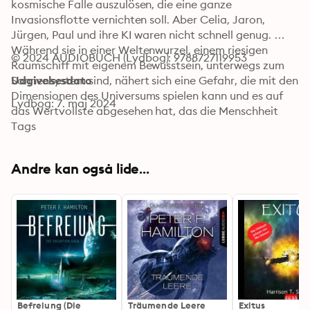
kosmische Falle auszulösen, die eine ganze 
Invasionsflotte vernichten soll. Aber Celia, Jaron, 
Jürgen, Paul und ihre KI waren nicht schnell genug. 
Während sie in einer Weltenwurzel, einem riesigen 
© 2024 AUDIOBUCH (Lydbog): 9788727119953
Raumschiff mit eigenem Bewusstsein, unterwegs zum 
Sonnensystem sind, nähert sich eine Gefahr, die mit den 
Udgivelsesdato
Dimensionen des Universums spielen kann und es auf 
Lydbog: 7. maj 2024
das Wertvollste abgesehen hat, das die Menschheit 
besitzt: das Wasser der Ozeane, der Atmosphäre und 
Tags
des Lebens. Das große Finale der ersten interstellaren 
Mission der Menschheit.
Andre kan også lide...
Befreiung (Die
Träumende Leere
Exitus