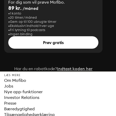
For dig som vil prøve Mofibo.
89 kr.
/måned
1 konto
20 timer/måned
Gem op til 100 ubrugte timer
Eksklusivt indhold hver uge
Fri lytning til podcasts
Ingen binding
Prøv gratis
Har du en rabatkode?
Indtast koden her
LÆS MERE
Om Mofibo
Jobs
Nye app-funktioner
Investor Relations
Presse
Bæredygtighed
Tilgængelighedserklæring