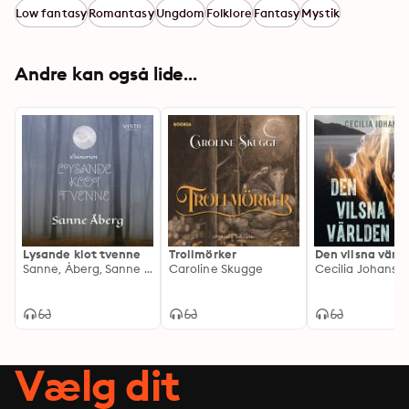
Low fantasy
Romantasy
Ungdom
Folklore
Fantasy
Mystik
Andre kan også lide...
Lysande klot tvenne
Trollmörker
Den vilsna värl
Sanne, Åberg, Sanne Åberg
Caroline Skugge
Cecilia Johanss
Vælg dit