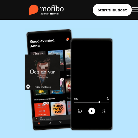
Start tilbuddet