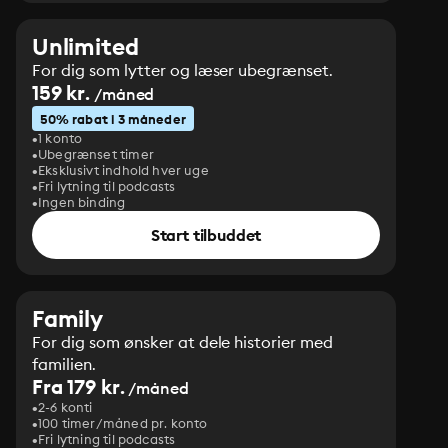
Unlimited
For dig som lytter og læser ubegrænset.
159 kr.
/måned
50% rabat i 3 måneder
1 konto
Ubegrænset timer
Eksklusivt indhold hver uge
Fri lytning til podcasts
Ingen binding
Start tilbuddet
Family
For dig som ønsker at dele historier med
familien.
Fra 179 kr.
/måned
2-6 konti
100 timer/måned pr. konto
Fri lytning til podcasts