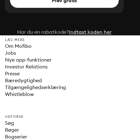
Prøv gratis
Har du en rabatkode?
Indtast koden her
LÆS MERE
Om Mofibo
Jobs
Nye app-funktioner
Investor Relations
Presse
Bæredygtighed
Tilgængelighedserklæring
Whistleblow
UDFORSK
Søg
Bøger
Bogserier