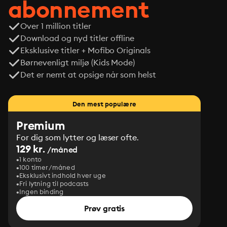
abonnement
Over 1 million titler
Download og nyd titler offline
Eksklusive titler + Mofibo Originals
Børnevenligt miljø (Kids Mode)
Det er nemt at opsige når som helst
Den mest populære
Premium
For dig som lytter og læser ofte.
129 kr.
/måned
1 konto
100 timer/måned
Eksklusivt indhold hver uge
Fri lytning til podcasts
Ingen binding
Prøv gratis