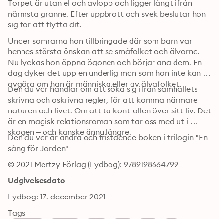
Torpet är utan el och avlopp och ligger långt ifrån 
närmsta granne. Efter uppbrott och svek beslutar hon 
sig för att flytta dit.
Under somrarna hon tillbringade där som barn var 
hennes största önskan att se småfolket och älvorna. 
Nu lyckas hon öppna ögonen och börjar ana dem. En 
dag dyker det upp en underlig man som hon inte kan 
avgöra om han är människa eller av älvafolket.
Den du var handlar om att söka sig ifrån samhällets 
skrivna och oskrivna regler, för att komma närmare 
naturen och livet. Om att ta kontrollen över sitt liv. Det 
är en magisk relationsroman som tar oss med ut i 
skogen – och kanske ännu längre.
Den du var är andra och fristående boken i trilogin "En 
sång för Jorden"
© 2021 Mertzy Förlag (Lydbog): 9789198664799
Udgivelsesdato
Lydbog: 17. december 2021
Tags