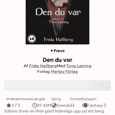
Prøve
Den du var
Af
Frida Hallberg
Med
Tova Leining
Forlag
Mertzy Förlag
64 Bedømmelse
Længde
Sprog
Format
Kategori
3.7
8T 43M
Svensk
Fantasy
Sabina ärver en liten gård halvvägs upp på ett berg. 