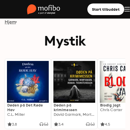
Start tilbuddet
Hjem
Mystik
Døden på Det Røde
Døden på
Blodig jagt
Hav
krimimessen
Chris Carter
C.L. Miller
David Garmark, Morten Remar, Tommy Thorsteinsson, Allan Erik Mortensen
3.8
3.4
4.5