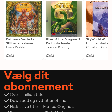
Deltoras Bælte 1 -
Rise of the Dragons 2:
SkyWorld #1:
Stilhedens skove
De tabte lande
Himmelpirater
Emily Rodda
Jessica Khoury
Christian Gulda
Vælg dit
abonnement
Over 1 million titler
Download og nyd titler offline
Eksklusive titler + Mofibo Originals