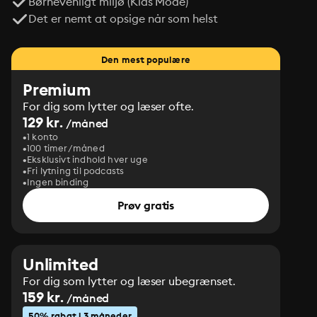
Børnevenligt miljø (Kids Mode)
Det er nemt at opsige når som helst
Den mest populære
Premium
For dig som lytter og læser ofte.
129 kr.
/måned
1 konto
100 timer/måned
Eksklusivt indhold hver uge
Fri lytning til podcasts
Ingen binding
Prøv gratis
Unlimited
For dig som lytter og læser ubegrænset.
159 kr.
/måned
50% rabat i 3 måneder