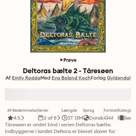
Prøve
Deltoras bælte 2 - Tåresøen
Af
Emily Rodda
Med
Eva Boland Koch
Forlag
Gyldendal
69 Bedømmelse
Serier
Længde
Sprog
Format
Kategori
4.5
2 af 8
3T 13M
Dansk
Børn
Tåresøen er andet bind i serien Deltoras bælte. 
Indbyggerne i landet Deltora er blevet slaver for 