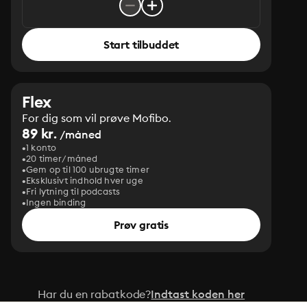
Start tilbuddet
Flex
For dig som vil prøve Mofibo.
89 kr.
/måned
1 konto
20 timer/måned
Gem op til 100 ubrugte timer
Eksklusivt indhold hver uge
Fri lytning til podcasts
Ingen binding
Prøv gratis
Har du en rabatkode?
Indtast koden her