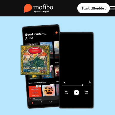
Start tilbuddet