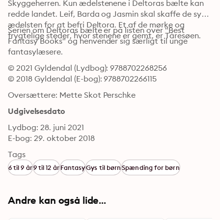
Skyggeherren. Kun ædelstenene i Deltoras bælte kan 
redde landet. Leif, Barda og Jasmin skal skaffe de syv 
ædelsten for at befri Deltora. Et af de mørke og 
Serien om Deltoras bælte er på listen over "Best 
frygtelige steder, hvor stenene er gemt, er Tåresøen.
Fantasy Books" og henvender sig særligt til unge 
fantasylæsere.
© 2021 Gyldendal (Lydbog): 9788702268256
© 2018 Gyldendal (E-bog): 9788702266115
Oversættere: Mette Skot Perschke
Udgivelsesdato
Lydbog: 28. juni 2021
E-bog: 29. oktober 2018
Tags
6 til 9 år
9 til 12 år
Fantasy
Gys til børn
Spænding for børn
Andre kan også lide...