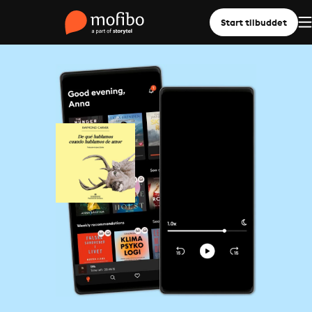
Start tilbuddet