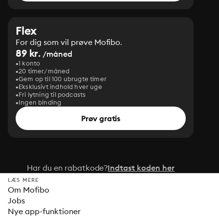
Flex
For dig som vil prøve Mofibo.
89 kr.
/måned
1 konto
20 timer/måned
Gem op til 100 ubrugte timer
Eksklusivt indhold hver uge
Fri lytning til podcasts
Ingen binding
Prøv gratis
Har du en rabatkode?
Indtast koden her
LÆS MERE
Om Mofibo
Jobs
Nye app-funktioner