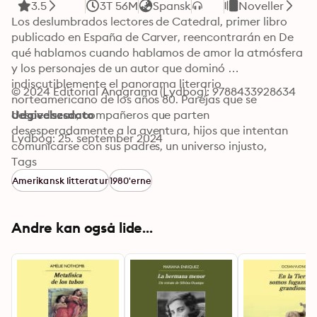
3.5
3T 56M
Spansk
Noveller
Los deslumbrados lectores de Catedral, primer libro 
publicado en España de Carver, reencontrarán en De 
qué hablamos cuando hablamos de amor la atmósfera 
y los personajes de un autor que dominó 
indiscutiblemente el panorama literario 
© 2024 Editorial Anagrama (Lydbog): 9788433928634
norteamericano de los años 80. Parejas que se 
despedazan, compañeros que parten 
Udgivelsesdato
desesperadamente a la aventura, hijos que intentan 
Lydbog: 25. september 2024
comunicarse con sus padres, un universo injusto, 
violento, tenso, a veces irrisorio...

Tags
En palabras de Roberto Fernández Sastre, Carver «no 
Amerikansk litteratur
1980'erne
designa lo intolerable, sino que lo nombra. Sin 
concesiones hacia nada ni hacia nadie, rescata lo real 
en su esencialidad amorfa y brutal».
Andre kan også lide...