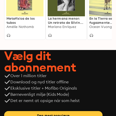
Metafísica de los
La hermana menor:
En la Tierra som
tubos
Un retrato de Silvina
fugazmente
Amélie Nothomb
Ocampo
Mariana Enriquez
grandiosos
Ocean Vuong
Vælg dit
abonnement
Over 1 million titler
Download og nyd titler offline
Eksklusive titler + Mofibo Originals
Børnevenligt miljø (Kids Mode)
Det er nemt at opsige når som helst
Den mest populære