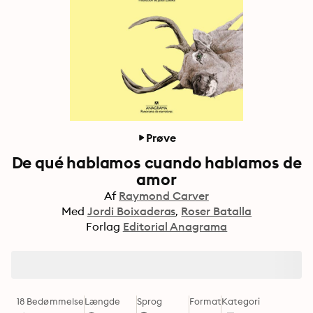
Prøve
De qué hablamos cuando hablamos de
amor
Af
Raymond Carver
Med
Jordi Boixaderas
Roser Batalla
Forlag
Editorial Anagrama
18 Bedømmelse
Længde
Sprog
Format
Kategori