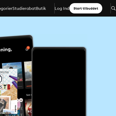
gorier
Studierabat
Butik
Log Ind
Start tilbuddet