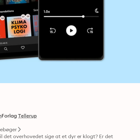
m
Forlag
Tellerup
i
nebøger
l det overhovedet sige at et dyr er klogt? Er det 