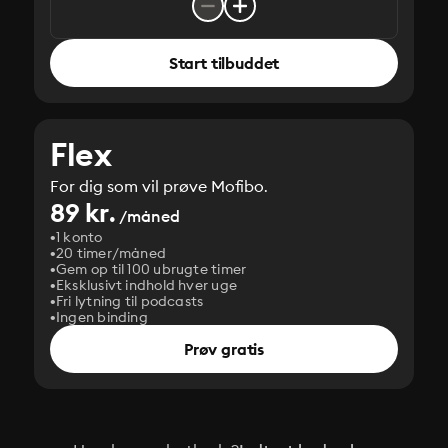
Start tilbuddet
Flex
For dig som vil prøve Mofibo.
89 kr.
/måned
1 konto
20 timer/måned
Gem op til 100 ubrugte timer
Eksklusivt indhold hver uge
Fri lytning til podcasts
Ingen binding
Prøv gratis