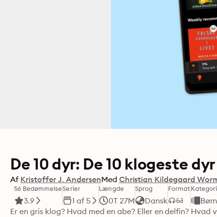
De 10 dyr: De 10 klogeste dyr
Af
Kristoffer J. Andersen
Med
Christian Kildegaard Wor
56 Bedømmelse
Serier
Længde
Sprog
Format
Kategor
3.9
1 af 5
0T 27M
Dansk
Bør
Er en gris klog? Hvad med en abe? Eller en delfin? Hvad vi