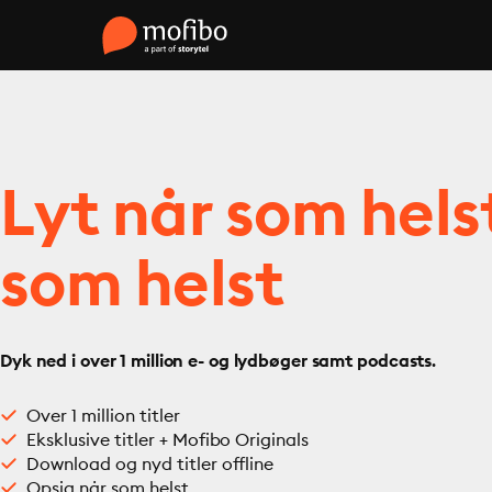
Lyt når som hels
som helst
Dyk ned i over 1 million e- og lydbøger samt podcasts.
Over 1 million titler
Eksklusive titler + Mofibo Originals
Download og nyd titler offline
Opsig når som helst