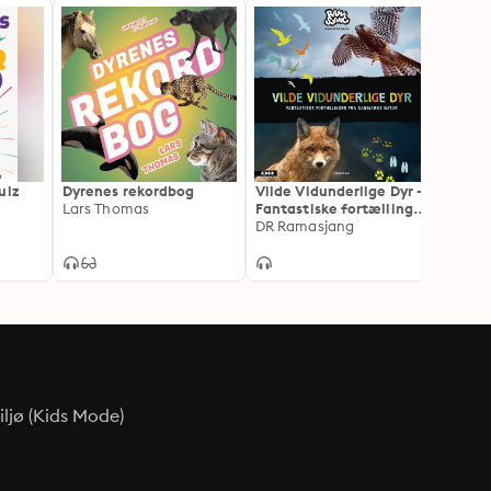
uiz
Dyrenes rekordbog
Vilde Vidunderlige Dyr -
Sebas
Lars Thomas
Fantastiske fortællinger
dyrebi
fra Danmarks natur
DR Ramasjang
Sebast
ljø (Kids Mode)