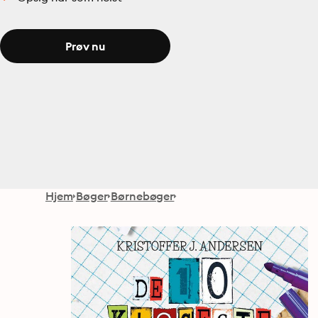
Prøv nu
Hjem
Bøger
Børnebøger