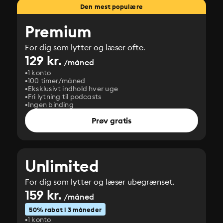
Den mest populære
Premium
For dig som lytter og læser ofte.
129 kr.
/måned
1 konto
100 timer/måned
Eksklusivt indhold hver uge
Fri lytning til podcasts
Ingen binding
Prøv gratis
Unlimited
For dig som lytter og læser ubegrænset.
159 kr.
/måned
50% rabat i 3 måneder
1 konto