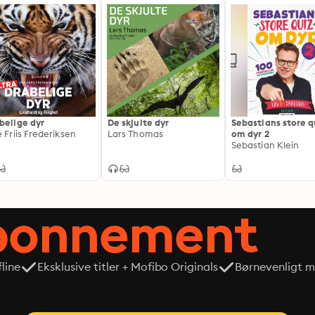
belige dyr
De skjulte dyr
Sebastians store q
e Friis Frederiksen
Lars Thomas
om dyr 2
Sebastian Klein
abonnement
line
Eksklusive titler + Mofibo Originals
Børnevenligt mi