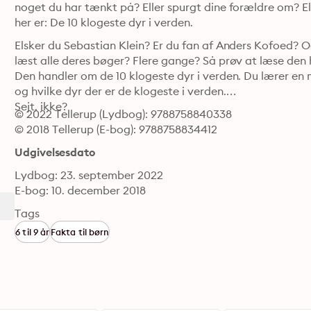
noget du har tænkt på? Eller spurgt dine forældre om? Ell
her er: De 10 klogeste dyr i verden.
Elsker du Sebastian Klein? Er du fan af Anders Kofoed? O
læst alle deres bøger? Flere gange? Så prøv at læse den he
Den handler om de 10 klogeste dyr i verden. Du lærer en 
og hvilke dyr der er de klogeste i verden.

Sejt, ikke?
© 2022 Tellerup (Lydbog): 9788758840338
© 2018 Tellerup (E-bog): 9788758834412
Udgivelsesdato
Lydbog: 23. september 2022
E-bog: 10. december 2018
Tags
6 til 9 år
Fakta til børn