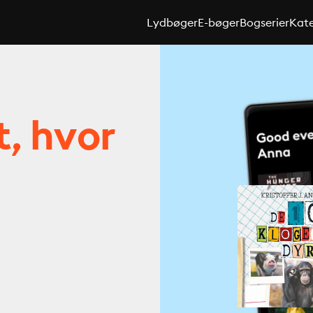
Lydbøger
E-bøger
Bogserier
Kate
t, hvor