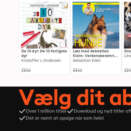
De 10 dyr: De 10 farligste
Læs med Sebastian
Dra
dyr
Klein: Verdensberømte
Lin
Kristoffer J. Andersen
hunde
Sebastian Klein
Vælg dit 
Over 1 million titler
Download og nyd titler off
Det er nemt at opsige når som helst