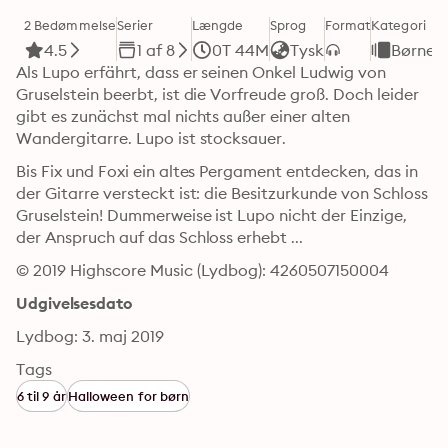
2 Bedømmelse
Serier
Længde
Sprog
Format
Kategori
4.5
1 af 8
0T 44M
Tysk
Børneb
Als Lupo erfährt, dass er seinen Onkel Ludwig von 
Gruselstein beerbt, ist die Vorfreude groß. Doch leider 
gibt es zunächst mal nichts außer einer alten 
Wandergitarre. Lupo ist stocksauer. 
Bis Fix und Foxi ein altes Pergament entdecken, das in 
der Gitarre versteckt ist: die Besitzurkunde von Schloss 
Gruselstein! Dummerweise ist Lupo nicht der Einzige, 
der Anspruch auf das Schloss erhebt ...
© 2019 Highscore Music (Lydbog): 4260507150004
Udgivelsesdato
Lydbog: 3. maj 2019
Tags
6 til 9 år
Halloween for børn