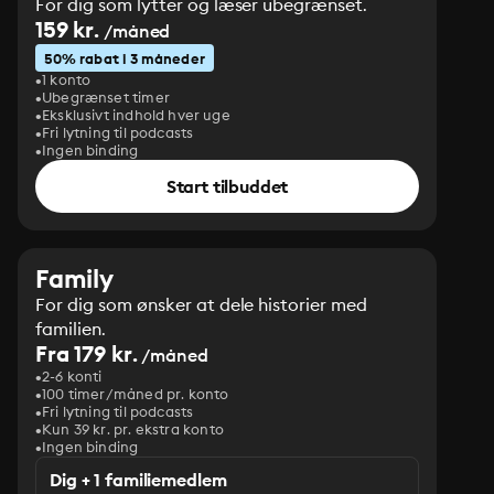
For dig som lytter og læser ubegrænset.
159 kr.
/måned
50% rabat i 3 måneder
1 konto
Ubegrænset timer
Eksklusivt indhold hver uge
Fri lytning til podcasts
Ingen binding
Start tilbuddet
Family
For dig som ønsker at dele historier med
familien.
Fra 179 kr.
/måned
2-6 konti
100 timer/måned pr. konto
Fri lytning til podcasts
Kun 39 kr. pr. ekstra konto
Ingen binding
Dig + 1 familiemedlem