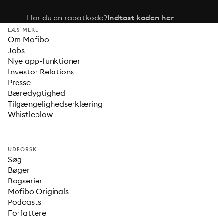
Har du en rabatkode?
Indtast koden her
LÆS MERE
Om Mofibo
Jobs
Nye app-funktioner
Investor Relations
Presse
Bæredygtighed
Tilgængelighedserklæring
Whistleblow
UDFORSK
Søg
Bøger
Bogserier
Mofibo Originals
Podcasts
Forfattere