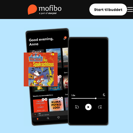
Start tilbuddet