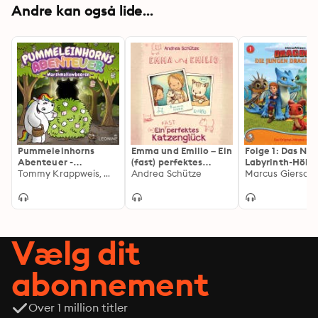
Andre kan også lide...
Pummeleinhorns
Emma und Emilio – Ein
Folge 1: Das Nes
Abenteuer -
(fast) perfektes
Labyrinth-Höhl
Marshmallowbeeren
Tommy Krappweis, Mikkel Robrahn, Steffi Engel
Katzenglück
Andrea Schütze
(Das Original-H
Marcus Giersch
zur Serie)
Vælg dit
abonnement
Over 1 million titler