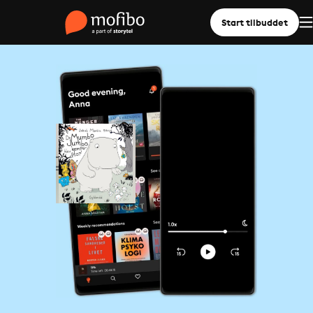
Start tilbuddet