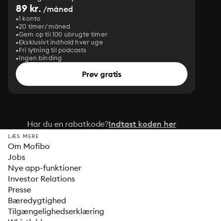
89 kr.
/måned
1 konto
20 timer/måned
Gem op til 100 ubrugte timer
Eksklusivt indhold hver uge
Fri lytning til podcasts
Ingen binding
Prøv gratis
Har du en rabatkode?
Indtast koden her
LÆS MERE
Om Mofibo
Jobs
Nye app-funktioner
Investor Relations
Presse
Bæredygtighed
Tilgængelighedserklæring