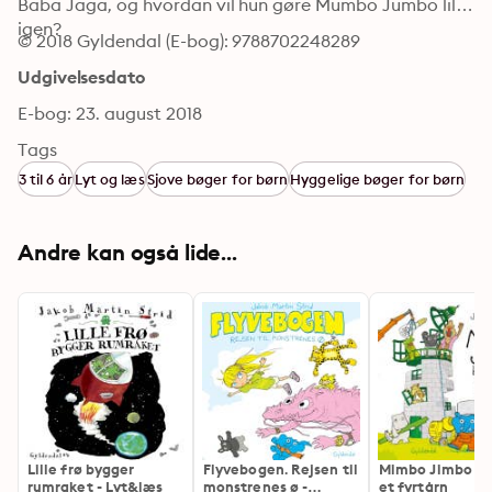
Baba Jaga, og hvordan vil hun gøre Mumbo Jumbo lille 
igen?
© 2018 Gyldendal (E-bog): 9788702248289
Udgivelsesdato
E-bog: 23. august 2018
Tags
3 til 6 år
Lyt og læs
Sjove bøger for børn
Hyggelige bøger for børn
Andre kan også lide...
Lille frø bygger
Flyvebogen. Rejsen til
Mimbo Jimbo b
rumraket - Lyt&læs
monstrenes ø -
et fyrtårn