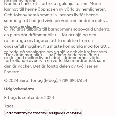
än mer avlägsna.
När hon finner ett förtrollat guldhjärta som Marie 
lämnat till henne öppnas en ny värld av hemligheter. 
Och Johnny som kommit in i hennes liv får henne 
samtidigt att börja tvivla på vad som är dröm och vad 
som är verklighet.
Olivia dras tillbaka till barndomens sagovärld Enderra, 
en plats där drömmar blir till, för att hjälpa den 
rättmätiga arvtagaren att ta makten från en 
ondskefull magiker. Nu måste hon samla mod för att 
ta reda på sanningen om sig själv och de krafter som 
"Där drömmar blir till" av Emma Andersson är ett 
är skillnad mellan liv och död i drömmarnas värld.
förtrollande äventyr i en värld lika mardrömslik som 
den är vacker. Det är första delen av två i serien 
Enderra.
© 2024 Seraf förlag (E-bog): 9789189817654
Udgivelsesdato
E-bog: 5. september 2024
Tags
Portalfantasy
YA fantasy
Kærlighed
Eventyr
15+