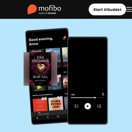
Start tilbuddet