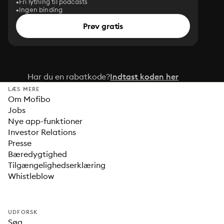
Fri lytning til podcasts
Ingen binding
Prøv gratis
Har du en rabatkode?
Indtast koden her
LÆS MERE
Om Mofibo
Jobs
Nye app-funktioner
Investor Relations
Presse
Bæredygtighed
Tilgængelighedserklæring
Whistleblow
UDFORSK
Søg