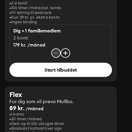
2-6 konti
100 timer/måned pr. konto
Fri lytning til podcasts
Kun 39 kr. pr. ekstra konto
Ingen binding
Dig + 1 familiemedlem
2 konti
179 kr. /måned
Start tilbuddet
Flex
For dig som vil prøve Mofibo.
89 kr.
/måned
1 konto
20 timer/måned
Gem op til 100 ubrugte timer
Eksklusivt indhold hver uge