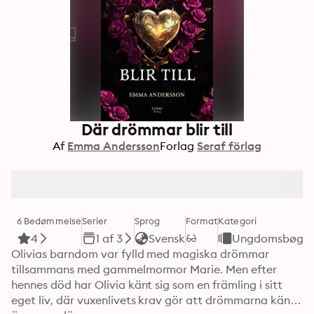
Där drömmar blir till
Af
Emma Andersson
Forlag
Seraf förlag
6 Bedømmelse
Serier
Sprog
Format
Kategori
4
1 af 3
Svensk
Ungdomsbøger
Olivias barndom var fylld med magiska drömmar 
tillsammans med gammelmormor Marie. Men efter 
hennes död har Olivia känt sig som en främling i sitt 
eget liv, där vuxenlivets krav gör att drömmarna känns 