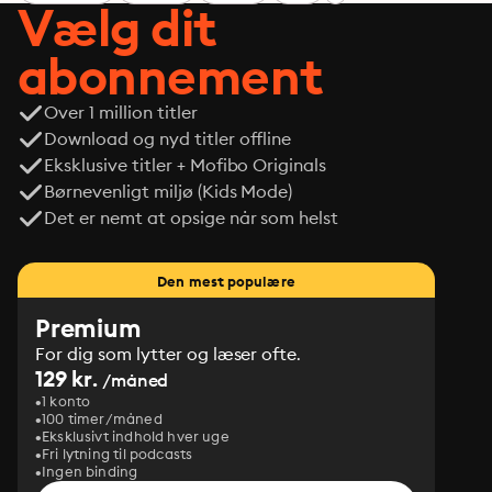
Vælg dit
abonnement
Over 1 million titler
Download og nyd titler offline
Eksklusive titler + Mofibo Originals
Børnevenligt miljø (Kids Mode)
Det er nemt at opsige når som helst
Den mest populære
Premium
For dig som lytter og læser ofte.
129 kr.
/måned
1 konto
100 timer/måned
Eksklusivt indhold hver uge
Fri lytning til podcasts
Ingen binding