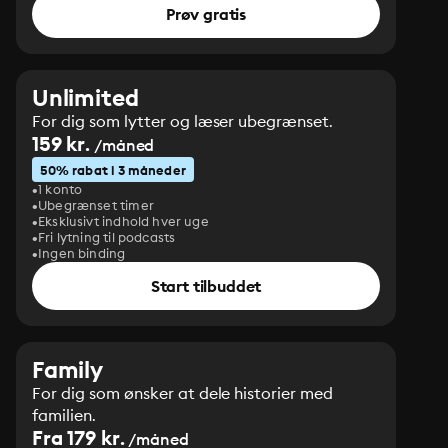
Prøv gratis
Unlimited
For dig som lytter og læser ubegrænset.
159 kr.
/måned
50% rabat i 3 måneder
1 konto
Ubegrænset timer
Eksklusivt indhold hver uge
Fri lytning til podcasts
Ingen binding
Start tilbuddet
Family
For dig som ønsker at dele historier med
familien.
Fra 179 kr.
/måned