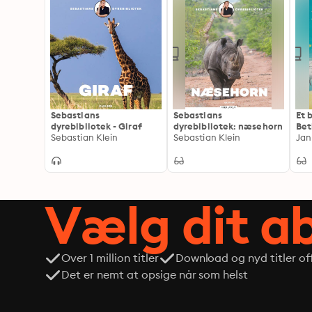
Sebastians
Sebastians
Et 
dyrebibliotek - Giraf
dyrebibliotek: næsehorn
Be
Sebastian Klein
Sebastian Klein
Jan
Vælg dit 
Over 1 million titler
Download og nyd titler off
Det er nemt at opsige når som helst