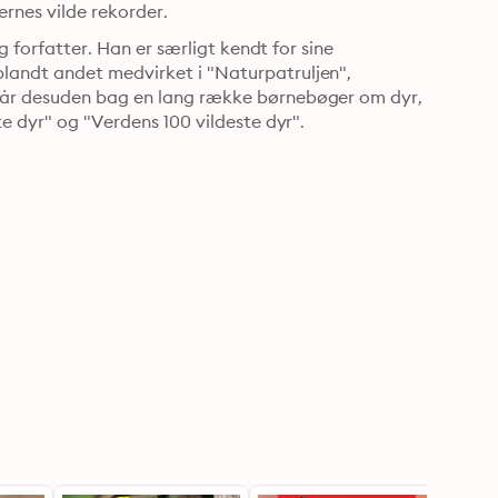
rnes vilde rekorder.
g forfatter. Han er særligt kendt for sine 
andt andet medvirket i "Naturpatruljen", 
tår desuden bag en lang række børnebøger om dyr, 
te dyr" og "Verdens 100 vildeste dyr".