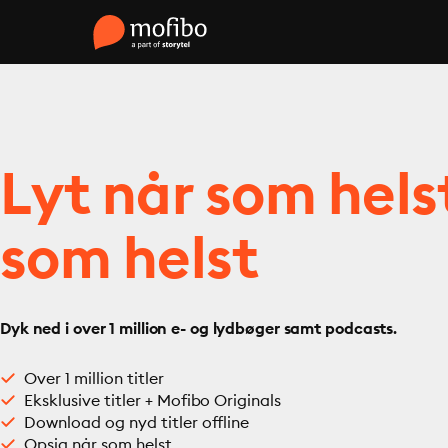
Lyt når som hels
som helst
Dyk ned i over 1 million e- og lydbøger samt podcasts.
Over 1 million titler
Eksklusive titler + Mofibo Originals
Download og nyd titler offline
Opsig når som helst