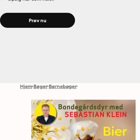
Prøv nu
Hjem
Bøger
Børnebøger