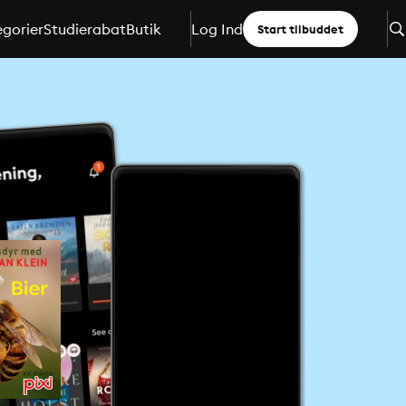
gorier
Studierabat
Butik
Log Ind
Start tilbuddet