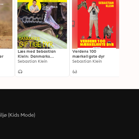
Læs med Sebastian
Verdens 100
Læs m
er
Klein: Danmarks
mærkeligste dyr
Klein 
giftigste dyr
Sebastian Klein
Sebastian Klein
farli
Sebast
ljø (Kids Mode)