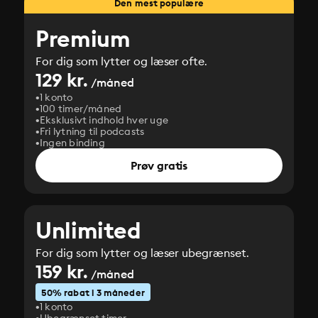
Den mest populære
Premium
For dig som lytter og læser ofte.
129 kr.
/måned
1 konto
100 timer/måned
Eksklusivt indhold hver uge
Fri lytning til podcasts
Ingen binding
Prøv gratis
Unlimited
For dig som lytter og læser ubegrænset.
159 kr.
/måned
50% rabat i 3 måneder
1 konto