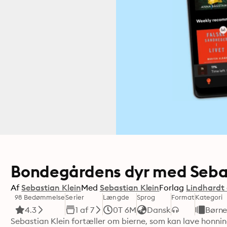
Bondegårdens dyr med Sebast
Af
Sebastian Klein
Med
Sebastian Klein
Forlag
Lindhardt
98 Bedømmelse
Serier
Længde
Sprog
Format
Kategori
4.3
1 af 7
0T 6M
Dansk
Børn
Sebastian Klein fortæller om bierne, som kan lave honning