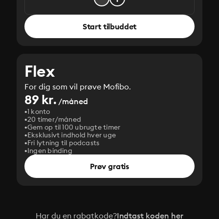
Start tilbuddet
Flex
For dig som vil prøve Mofibo.
89 kr.
/måned
1 konto
20 timer/måned
Gem op til 100 ubrugte timer
Eksklusivt indhold hver uge
Fri lytning til podcasts
Ingen binding
Prøv gratis
Har du en rabatkode?
Indtast koden her