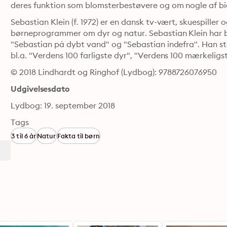
deres funktion som blomsterbestøvere og om nogle af bie
Sebastian Klein (f. 1972) er en dansk tv-vært, skuespiller o
børneprogrammer om dyr og natur. Sebastian Klein har bl
"Sebastian på dybt vand" og "Sebastian indefra". Han s
bl.a. "Verdens 100 farligste dyr", "Verdens 100 mærkeligs
© 2018 Lindhardt og Ringhof (Lydbog): 9788726076950
Udgivelsesdato
Lydbog: 19. september 2018
Tags
3 til 6 år
Natur
Fakta til børn