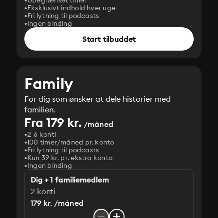
Ubegrænset timer
Eksklusivt indhold hver uge
Fri lytning til podcasts
Ingen binding
Start tilbuddet
Family
For dig som ønsker at dele historier med
familien.
Fra 179 kr.
/måned
2-6 konti
100 timer/måned pr. konto
Fri lytning til podcasts
Kun 39 kr. pr. ekstra konto
Ingen binding
Dig + 1 familiemedlem
2 konti
179 kr. /måned