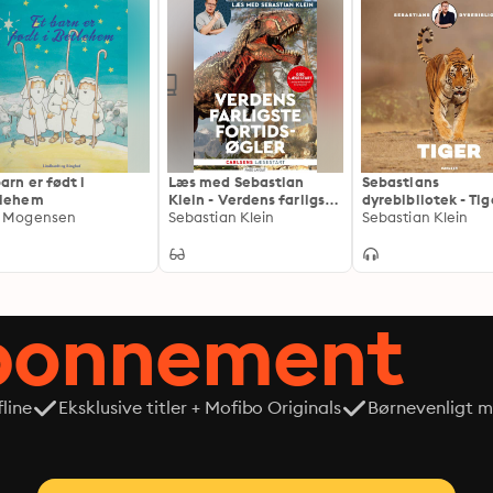
barn er født i
Læs med Sebastian
Sebastians
tlehem
Klein - Verdens farligste
dyrebibliotek - Tig
 Mogensen
fortidsøgler
Sebastian Klein
Sebastian Klein
abonnement
line
Eksklusive titler + Mofibo Originals
Børnevenligt mi