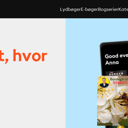
Lydbøger
E-bøger
Bogserier
Kate
t, hvor