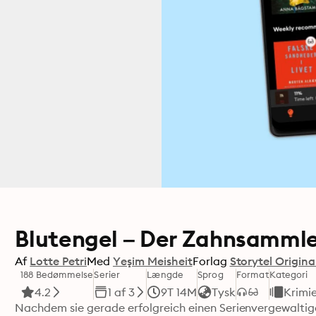
Blutengel – Der Zahnsamml
Af
Lotte Petri
Med
Yeşim Meisheit
Forlag
Storytel Origina
188 Bedømmelse
Serier
Længde
Sprog
Format
Kategori
4.2
1 af 3
9T 14M
Tysk
Krimie
Nachdem sie gerade erfolgreich einen Serienvergewaltiger