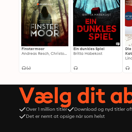
Finstermoor
Ein dunkles Spiel
Die
Andreas Resch, Christoph Callenberg
Britta Habekost
Kat
erm
Lin
(Un
Vælg dit 
Over 1 million titler
Download og nyd titler off
Det er nemt at opsige når som helst