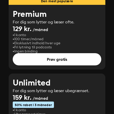
Den mest populære
Premium
For dig som lytter og læser ofte.
129 kr.
/måned
1 konto
100 timer/måned
Eksklusivt indhold hver uge
Fri lytning til podcasts
Ingen binding
Prøv gratis
Unlimited
For dig som lytter og læser ubegrænset.
159 kr.
/måned
50% rabat i 3 måneder
1 konto