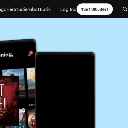
gorier
Studierabat
Butik
Log Ind
Start tilbuddet