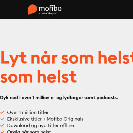
Lyt når som hels
som helst
Dyk ned i over 1 million e- og lydbøger samt podcasts.
Over 1 million titler
Eksklusive titler + Mofibo Originals
Download og nyd titler offline
Opsig når som helst