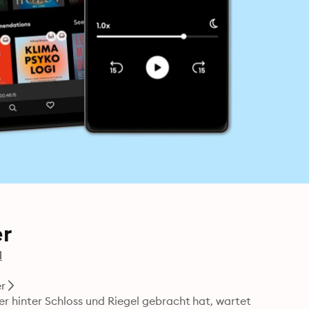
er
l
r
 hinter Schloss und Riegel gebracht hat, wartet 