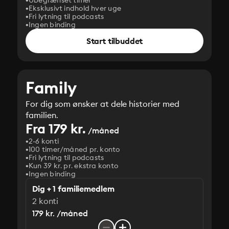
Ubegrænset timer
Eksklusivt indhold hver uge
Fri lytning til podcasts
Ingen binding
Start tilbuddet
Family
For dig som ønsker at dele historier med
familien.
Fra 179 kr.
/måned
2-6 konti
100 timer/måned pr. konto
Fri lytning til podcasts
Kun 39 kr. pr. ekstra konto
Ingen binding
Dig + 1 familiemedlem
2 konti
179 kr. /måned