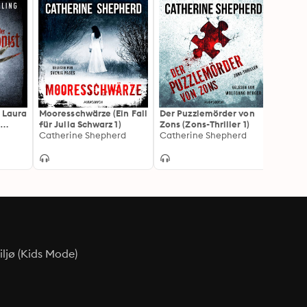
- Laura
Mooresschwärze (Ein Fall
Der Puzzlemörder von
Das S
1
für Julia Schwarz 1)
Zons (Zons-Thriller 1)
Eva Ke
g)
Catherine Shepherd
Catherine Shepherd
ljø (Kids Mode)