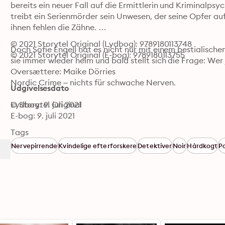
bereits ein neuer Fall auf die Ermittlerin und Kriminalpsy
treibt ein Serienmörder sein Unwesen, der seine Opfer auf
ihnen fehlen die Zähne. 

© 2021 Storytel Original (Lydbog): 9789180113748
Doch Sofie Engell hat es nicht nur mit einem bestialische
© 2021 Storytel Original (E-bog): 9789180113755
sie immer wieder heim und bald stellt sich die Frage: Wer 
Oversættere: Maike Dörries
Nordic Crime – nichts für schwache Nerven. 

Udgivelsesdato
© Storytel Original
Lydbog: 9. juli 2021
E-bog: 9. juli 2021
Tags
Nervepirrende
Kvindelige efterforskere
Detektiver
Noir
Hårdkogt
Po