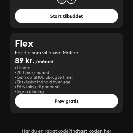
Start tilbuddet
Flex
For dig som vil prøve Mofibo.
89 kr.
/måned
1 konto
20 timer/måned
Gem op til 100 ubrugte timer
Eksklusivt indhold hver uge
Fri lytning til podcasts
Ingen binding
Prøv gratis
Har du en rabatkode?
Indtast koden her