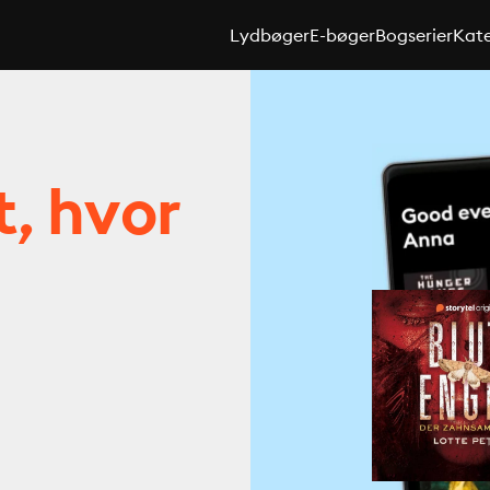
Lydbøger
E-bøger
Bogserier
Kate
t, hvor