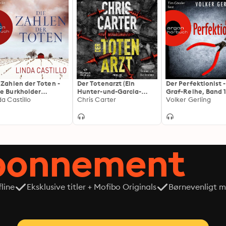
 Zahlen der Toten -
Der Totenarzt (Ein
Der Perfektionist 
e Burkholder
Hunter-und-Garcia-
Graf-Reihe, Band 
ittelt, Band 1
da Castillo
Thriller 13): Aufregend
Chris Carter
(Ungekürzte Lesun
Volker Gerling
gekürzte Fassung)
spannend und ganz neu:
Dieser Serienkiller
mordet unauffällig
abonnement
line
Eksklusive titler + Mofibo Originals
Børnevenligt mi