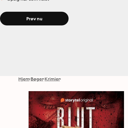
Prøv nu
Hjem
Bøger
Krimier