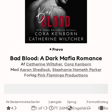
Prøve
Bad Blood: A Dark Mafia Romance
Af
Catherine Wiltcher
Cora Kenborn
Med
Aaron Shedlock
Stephanie Nemeth Parker
Forlag
Pink Flamingo Productions
96 Bedømmelse
Serier
Længde
Sprog
Format
Kategori
4
1 af 1
7T 26M
Engelsk
Rom