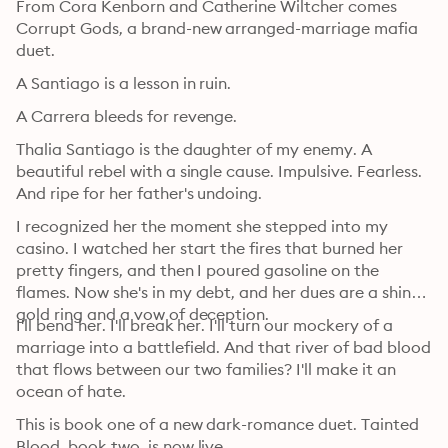
From Cora Kenborn and Catherine Wiltcher comes 
Corrupt Gods, a brand-new arranged-marriage mafia 
duet.
A Santiago is a lesson in ruin.
A Carrera bleeds for revenge.
Thalia Santiago is the daughter of my enemy. A 
beautiful rebel with a single cause. Impulsive. Fearless. 
And ripe for her father's undoing.
I recognized her the moment she stepped into my 
casino. I watched her start the fires that burned her 
pretty fingers, and then I poured gasoline on the 
flames. Now she's in my debt, and her dues are a shiny 
gold ring and a vow of deception.
I'll bend her. I'll break her. I'll turn our mockery of a 
marriage into a battlefield. And that river of bad blood 
that flows between our two families? I'll make it an 
ocean of hate.
This is book one of a new dark-romance duet. Tainted 
Blood, book two, is now live.