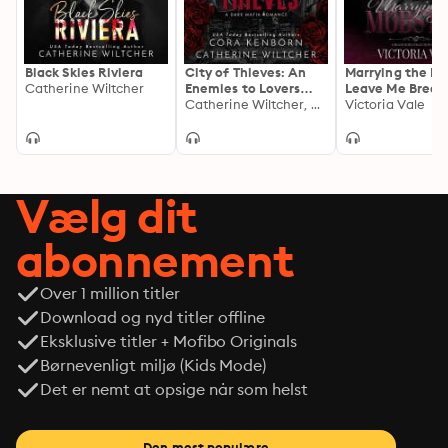
Black Skies Riviera
City of Thieves: An
Marrying the Mo
Catherine Wiltcher
Enemies to Lovers
Leave Me Breat
Mafia Romance
Catherine Wiltcher, Cora Kenborn
World
Victoria Vale
Vælg dit
abonnement
Over 1 million titler
Download og nyd titler offline
Eksklusive titler + Mofibo Originals
Børnevenligt miljø (Kids Mode)
Det er nemt at opsige når som helst
Den mest populære