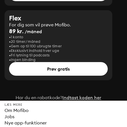
Flex
For dig som vil prøve Mofibo.
89 kr.
/måned
1 konto
20 timer/måned
Gem op til 100 ubrugte timer
Eksklusivt indhold hver uge
Fri lytning til podcasts
Ingen binding
Prøv gratis
Har du en rabatkode?
Indtast koden her
LÆS MERE
Om Mofibo
Jobs
Nye app-funktioner