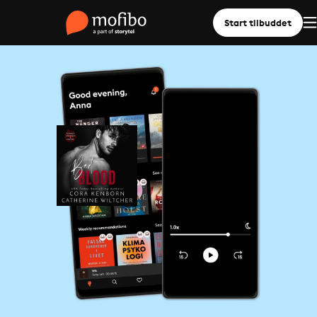
Start tilbuddet