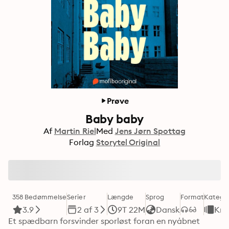
Prøve
Baby baby
Af
Martin Riel
Med
Jens Jørn Spottag
Forlag
Storytel Original
358 Bedømmelse
Serier
Længde
Sprog
Format
Kategor
3.9
2 af 3
9T 22M
Dansk
Kri
Et spædbarn forsvinder sporløst foran en nyåbnet 