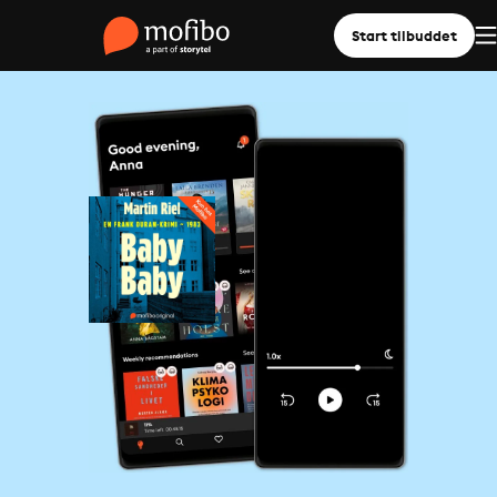
Start tilbuddet