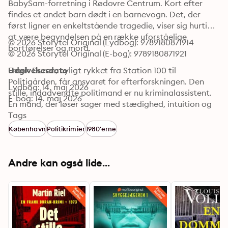
BabySam-forretning i Rødovre Centrum. Kort efter 
findes et andet barn dødt i en barnevogn. Det, der 
først ligner en enkeltstående tragedie, viser sig hurtigt 
at være begyndelsen på en række uforståelige 
© 2026 Storytel Original (Lydbog): 9789180871914
bortførelser og mord. 

© 2026 Storytel Original (E-bog): 9789180871921
Frank Duran, nyligt rykket fra Station 100 til 
Udgivelsesdato
Politigården, får ansvaret for efterforskningen. Den 
Lydbog: 14. maj 2026
stille, indadvendte politimand er nu kriminalassistent. 
E-bog: 14. maj 2026
En mand, der løser sager med stædighed, intuition og 
en næsten manisk trang til at arbejde alene. Og denne 
Tags
sag nægter at lade ham være i fred. 

København
Politikrimier
1980'erne
Sporene peger blandt andet mod et eftersøgt svensk 
netværk, der samtidig trækker tråde tilbage til en ti år 
Andre kan også lide...
gammel sag: Hafniabranden. Durans tidligere chef, P.G. 
Kemp, blander sig med sin egen hemmelige 
efterforskning, og snart dukker velkendte navne op fra 
fortiden. Langsomt væves de to sager sammen til et 
mørkt mønster, der tvinger Duran tættere på en 
sandhed, han aldrig havde forestillet sig. 
