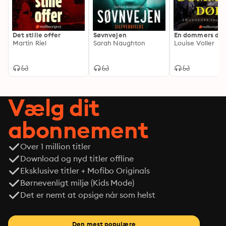
BABY BABY er bind to i serien om Frank Duran - en 
mand hjemsøgt af sin fortid og sine indre dæmoner. 
Det stille offer
Søvnvejen
En dommers dø
Historien udspiller sig i 1983, en tid præget af 
Martin Riel
Sarah Naughton
Louise Voller
økonomisk krise, arbejdsløshed og en gryende 
individualisme. Og en tid, hvor efterforskning foregik 
uden digitale spor, uden databaser og uden 
sikkerhedsnet. 

Vælg dit
Serien følger Frank Duran gennem fire årtier. Hver bog 
abonnement
rummer en selvstændig, atmosfæremættet 
kriminalsag. Bind tre, SULT, foregår i 1993.
Over 1 million titler
Download og nyd titler offline
Eksklusive titler + Mofibo Originals
Børnevenligt miljø (Kids Mode)
Det er nemt at opsige når som helst
Den mest populære