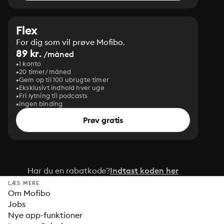
Flex
For dig som vil prøve Mofibo.
89 kr.
/måned
1 konto
20 timer/måned
Gem op til 100 ubrugte timer
Eksklusivt indhold hver uge
Fri lytning til podcasts
Ingen binding
Prøv gratis
Har du en rabatkode?
Indtast koden her
LÆS MERE
Om Mofibo
Jobs
Nye app-funktioner