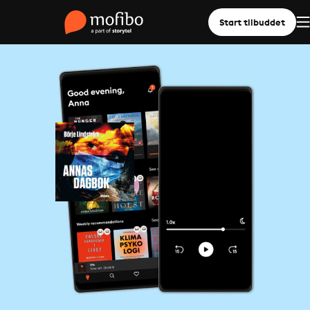
Start tilbuddet