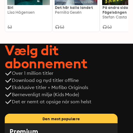
Siri
Det här kalla landet
På andra sidan
Lisa Hågensen
Pernilla Gesén
Fågelsången
Stefan Casta
Vælg dit
abonnement
Over 1 million titler
Download og nyd titler offline
Eksklusive titler + Mofibo Originals
Børnevenligt miljø (Kids Mode)
Det er nemt at opsige når som helst
Den mest populære
Premium