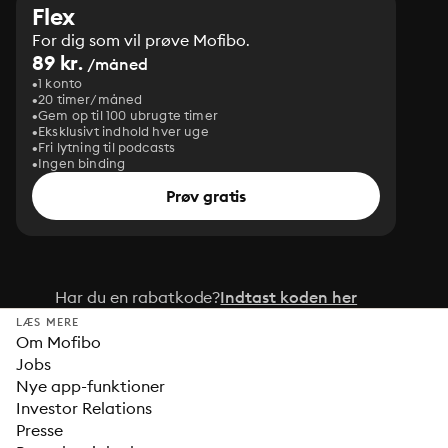
Flex
For dig som vil prøve Mofibo.
89 kr.
/måned
1 konto
20 timer/måned
Gem op til 100 ubrugte timer
Eksklusivt indhold hver uge
Fri lytning til podcasts
Ingen binding
Prøv gratis
Har du en rabatkode?
Indtast koden her
LÆS MERE
Om Mofibo
Jobs
Nye app-funktioner
Investor Relations
Presse