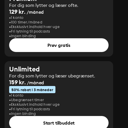
For dig som lytter og læser ofte.
129 kr.
/måned
1 konto
100 timer/måned
Eksklusivt indhold hver uge
Fri lytning til podcasts
Ingen binding
Prøv gratis
Unlimited
For dig som lytter og læser ubegrænset.
159 kr.
/måned
50% rabat i 3 måneder
1 konto
Ubegrænset timer
Eksklusivt indhold hver uge
Fri lytning til podcasts
Ingen binding
Start tilbuddet