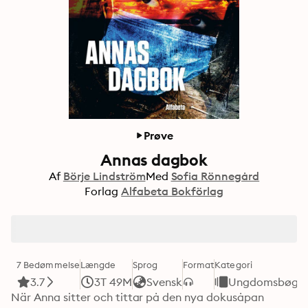
Prøve
Annas dagbok
Af
Börje Lindström
Med
Sofia Rönnegård
Forlag
Alfabeta Bokförlag
7 Bedømmelse
Længde
Sprog
Format
Kategori
3.7
3T 49M
Svensk
Ungdomsbøge
När Anna sitter och tittar på den nya dokusåpan 