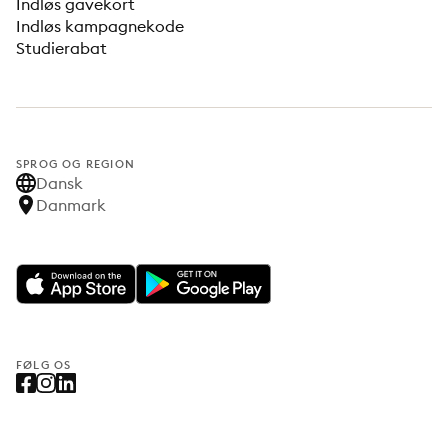
Indløs gavekort
Indløs kampagnekode
Studierabat
SPROG OG REGION
Dansk
Danmark
FØLG OS