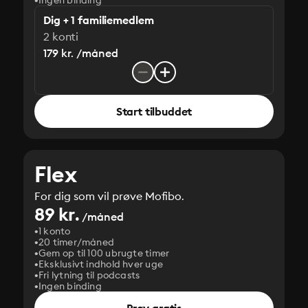
Ingen binding
Dig + 1 familiemedlem
2 konti
179 kr. /måned
Start tilbuddet
Flex
For dig som vil prøve Mofibo.
89 kr.
/måned
1 konto
20 timer/måned
Gem op til 100 ubrugte timer
Eksklusivt indhold hver uge
Fri lytning til podcasts
Ingen binding