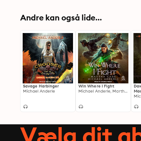
Andre kan også lide...
Savage Harbinger
Win Where I Fight
Daw
Michael Anderle
Michael Anderle, Martha Carr
Mad
Gam
Vælg dit 