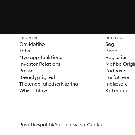
LÆS MERE
UDFORSK
Om Mofibo
Søg
Jobs
Bøger
Nye app-funktioner
Bogserier
Investor Relations
Mofibo Origi
Presse
Podcasts
Bæredygtighed
Forfattere
Tilgængelighedserklæring
Indlæsere
Whistleblow
Kategorier
Privatlivspolitik
Medlemsvilkår
Cookies