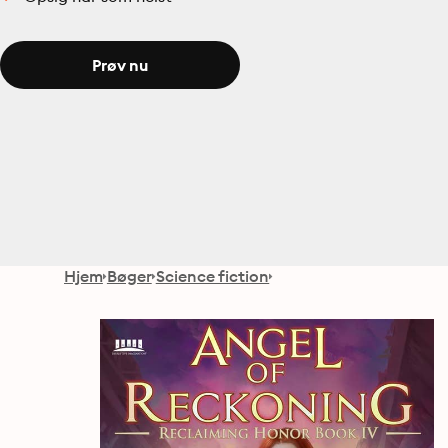
Prøv nu
Hjem
Bøger
Science fiction