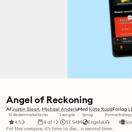
Angel of Reckoning
Af
Justin Sloan
Michael Anderle
Med
Kate Rudd
Forlag
L
10 Bedømmelse
Serier
Længde
Sprog
Format
Katego
4.5
4 af 1
5T 54M
Engelsk
Sci
For this vampire, it's time to die... a second time.