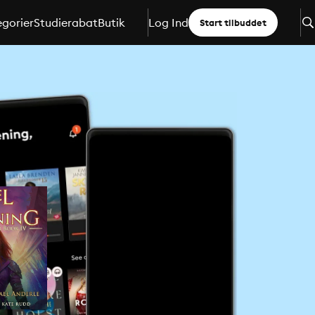
gorier
Studierabat
Butik
Log Ind
Start tilbuddet