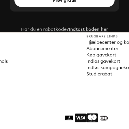
Prøv gratis
Har du en rabatkode?
Indtast koden her
BRUGBARE LINKS
Hjælpecenter og k
Abonnementer
Køb gavekort
nals
Indløs gavekort
Indløs kampagnek
Studierabat