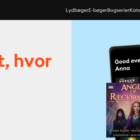
Lydbøger
E-bøger
Bogserier
Kate
t, hvor