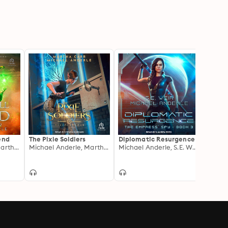
end
The Pixie Soldiers
Diplomatic Resurgence
The Ma
Michael Anderle, Martha Carr
Michael Anderle, Martha Carr
Michael Anderle, S.E. Weir
Mask