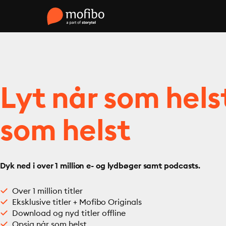
Lyt når som hels
som helst
Dyk ned i over 1 million e- og lydbøger samt podcasts.
Over 1 million titler
Eksklusive titler + Mofibo Originals
Download og nyd titler offline
Opsig når som helst