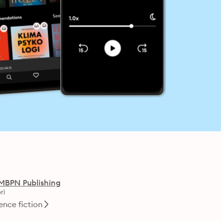
MBPN Publishing
ri
ence fiction