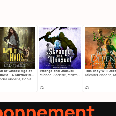
n of Chaos: Age of
Strange and Unusual
This They Will Def
ness - A Kurtherian
Michael Anderle, Martha Carr
bit Series
Michael Anderle, Daniel Willcocks
abonnement