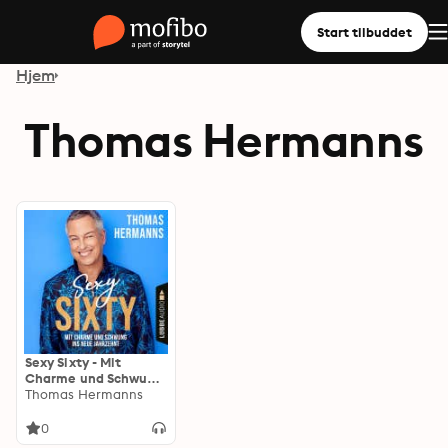
Start tilbuddet
Hjem
Thomas Hermanns
Sexy Sixty - Mit
Charme und Schwung
ins neue Jahrzehnt
Thomas Hermanns
(Gekürzt)
0