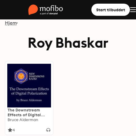
Start tilbuddet
Hjem
Roy Bhaskar
The Downstream
Effects of Digital
Polarization
Bruce Alderman
4