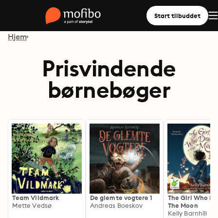
Start tilbuddet
Hjem
Prisvindende
børnebøger
Team Vildmark
De glemte vogtere 1
The Girl Who Dr
Mette Vedsø
Andreas Boeskov
The Moon
Kelly Barnhill