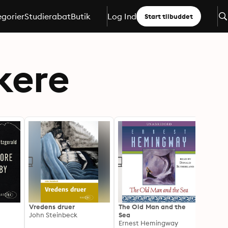
gorier
Studierabat
Butik
Log Ind
Start tilbuddet
kere
Vredens druer
The Old Man and the
By af 
John Steinbeck
Sea
Paul 
Ernest Hemingway