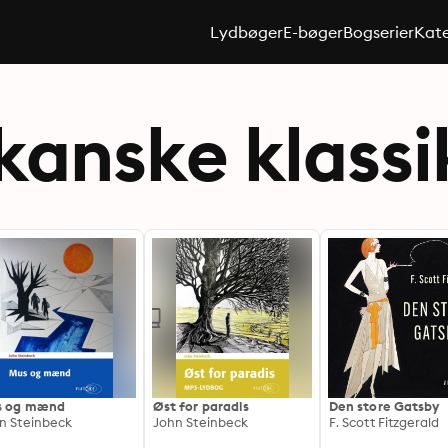
Lydbøger
E-bøger
Bogserier
Kate
anske klassi
s og mænd
Øst for paradis
Den store Gatsby
n Steinbeck
John Steinbeck
F. Scott Fitzgerald