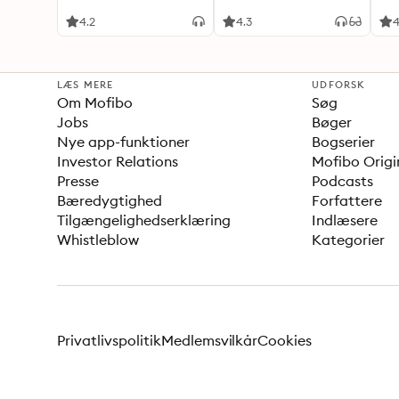
4.2
4.3
4
LÆS MERE
UDFORSK
Om Mofibo
Søg
Jobs
Bøger
Nye app-funktioner
Bogserier
Investor Relations
Mofibo Origi
Presse
Podcasts
Bæredygtighed
Forfattere
Tilgængelighedserklæring
Indlæsere
Whistleblow
Kategorier
Privatlivspolitik
Medlemsvilkår
Cookies