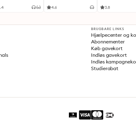
.4
4.6
3.8
BRUGBARE LINKS
Hjælpecenter og k
Abonnementer
Køb gavekort
nals
Indløs gavekort
Indløs kampagnek
Studierabat