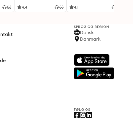
4.4
4.1
3.6
SPROG OG REGION
Dansk
ontakt
Danmark
ode
FØLG OS