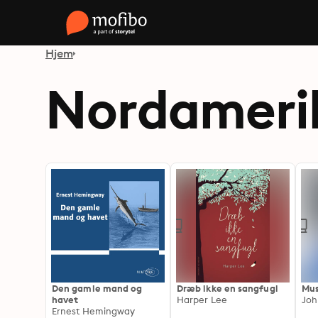
Hjem
Nordamerik
Den gamle mand og
Dræb ikke en sangfugl
Mu
havet
Harper Lee
Joh
Ernest Hemingway