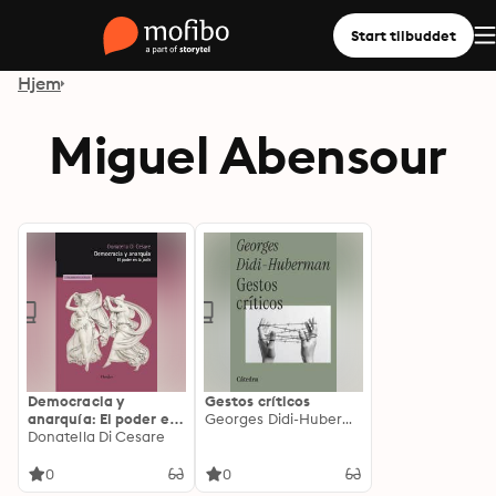
Start tilbuddet
Hjem
Miguel Abensour
Democracia y
Gestos críticos
anarquía: El poder en
Georges Didi-Huberman
la polis
Donatella Di Cesare
0
0