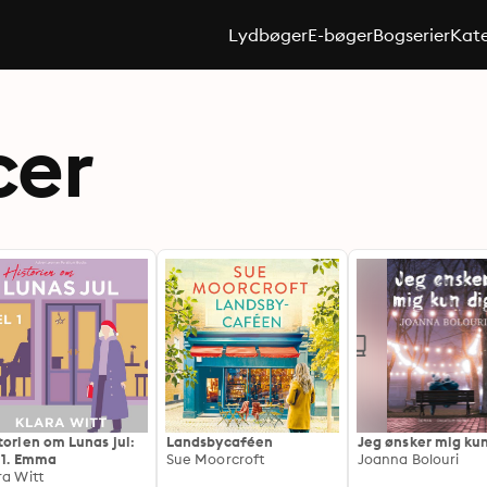
Lydbøger
E-bøger
Bogserier
Kate
cer
torien om Lunas jul:
Landsbycaféen
Jeg ønsker mig kun
 1. Emma
Sue Moorcroft
Joanna Bolouri
ra Witt