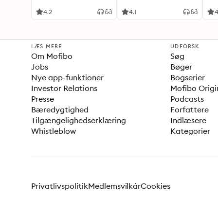
4.2
4.1
LÆS MERE
UDFORSK
Om Mofibo
Søg
Jobs
Bøger
Nye app-funktioner
Bogserier
Investor Relations
Mofibo Origi
Presse
Podcasts
Bæredygtighed
Forfattere
Tilgængelighedserklæring
Indlæsere
Whistleblow
Kategorier
Privatlivspolitik
Medlemsvilkår
Cookies