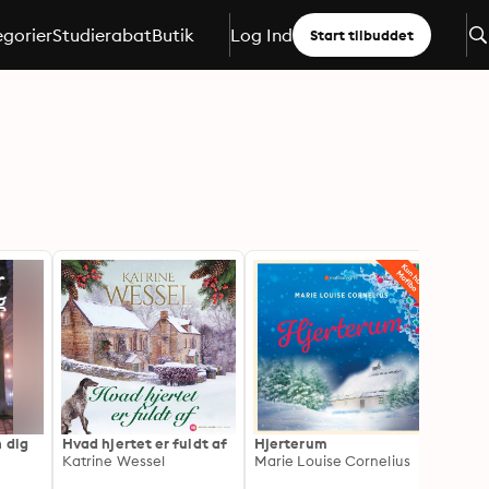
gorier
Studierabat
Butik
Log Ind
Start tilbuddet
 dig
Hvad hjertet er fuldt af
Hjerterum
Huset
Katrine Wessel
Marie Louise Cornelius
Sarah