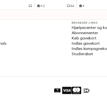
4
4.2
4
BRUGBARE LINKS
Hjælpecenter og k
Abonnementer
Køb gavekort
nals
Indløs gavekort
Indløs kampagnek
Studierabat