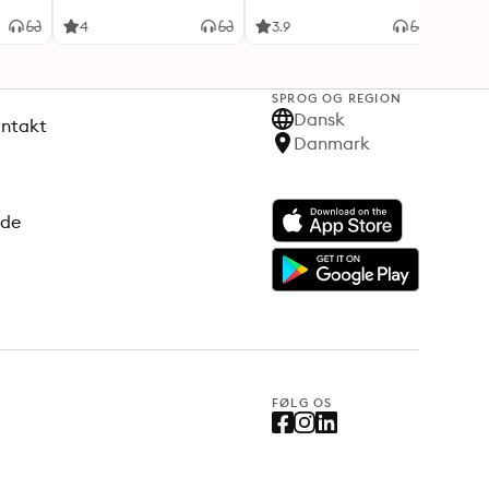
4
3.9
4.4
SPROG OG REGION
Dansk
ontakt
Danmark
ode
FØLG OS