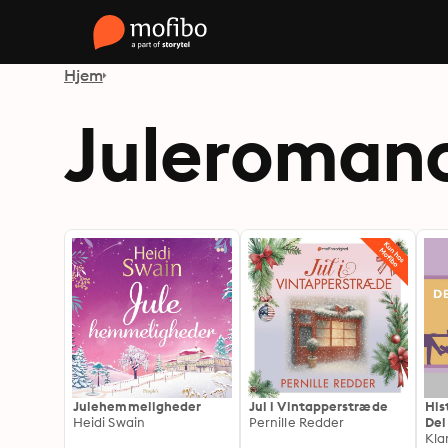
Hjem
Juleroman
Julehemmeligheder
Jul i Vintapperstræde
His
Heidi Swain
Pernille Redder
Del
Kla