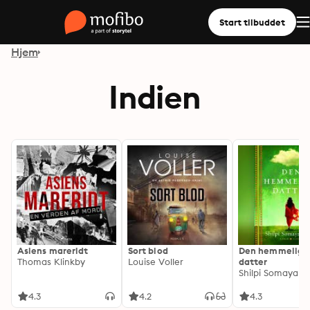
Start tilbuddet
Hjem
Indien
Asiens mareridt
Sort blod
Den hemmelige
Thomas Klinkby
Louise Voller
datter
Shilpi Somaya 
4.3
4.2
4.3