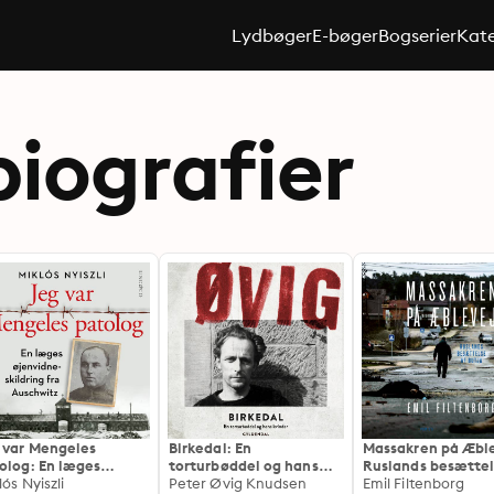
Lydbøger
E-bøger
Bogserier
Kate
biografier
 var Mengeles
Birkedal: En
Massakren på Æble
olog: En læges
torturbøddel og hans
Ruslands besættel
nvidneskildring fra
lós Nyiszli
kvinder
Peter Øvig Knudsen
Butja
Emil Filtenborg