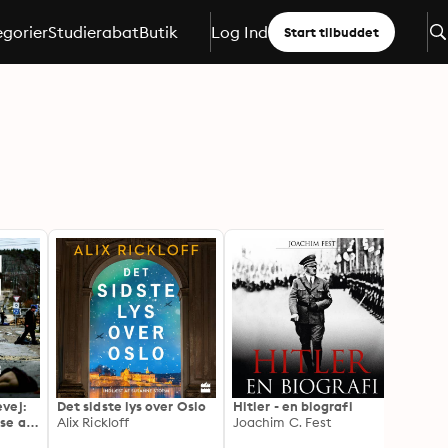
gorier
Studierabat
Butik
Log Ind
Start tilbuddet
vej:
Det sidste lys over Oslo
Hitler - en biografi
Storfy
se af
Alix Rickloff
Joachim C. Fest
Besæt
magtf
Trine