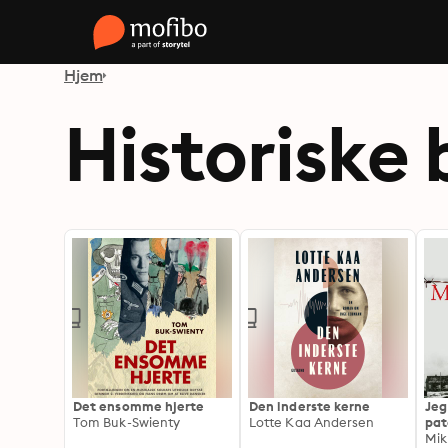
Hjem
Historiske 
Det ensomme hjerte
Den inderste kerne
Jeg
Tom Buk-Swienty
Lotte Kaa Andersen
pat
øje
Mik