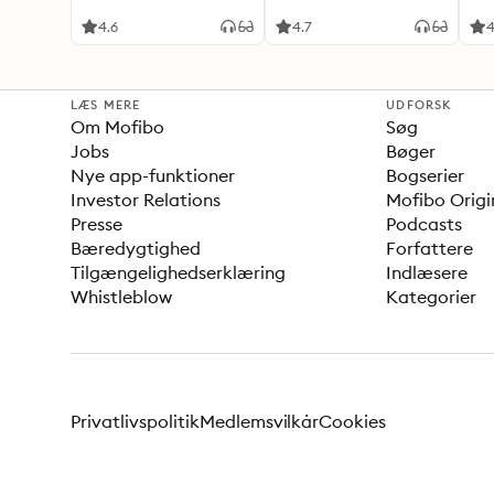
Aus
4.6
4.7
4
LÆS MERE
UDFORSK
Om Mofibo
Søg
Jobs
Bøger
Nye app-funktioner
Bogserier
Investor Relations
Mofibo Origi
Presse
Podcasts
Bæredygtighed
Forfattere
Tilgængelighedserklæring
Indlæsere
Whistleblow
Kategorier
Privatlivspolitik
Medlemsvilkår
Cookies