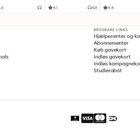
chwitz
.6
4.1
4.4
BRUGBARE LINKS
Hjælpecenter og k
Abonnementer
Køb gavekort
nals
Indløs gavekort
Indløs kampagnek
Studierabat